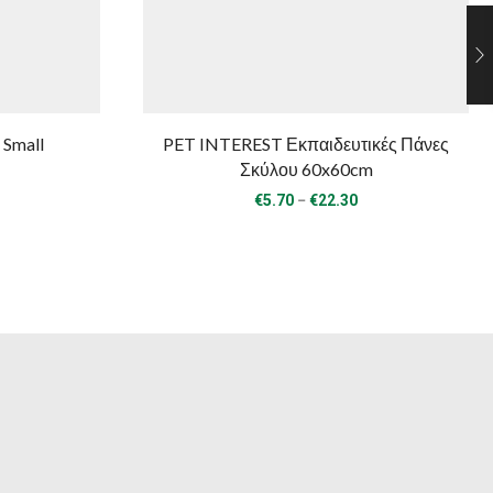
 Small
PET INTEREST Εκπαιδευτικές Πάνες
Σκύλου 60x60cm
Price
–
€
5.70
€
22.30
range:
€5.70
through
€22.30