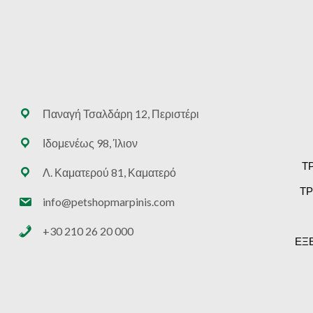
Παναγή Τσαλδάρη 12, Περιστέρι
Ιδομενέως 98, Ίλιον
Τ
Λ. Καματερού 81, Καματερό
ΤΡ
info@petshopmarpinis.com
+30 210 26 20 000
ΕΞ