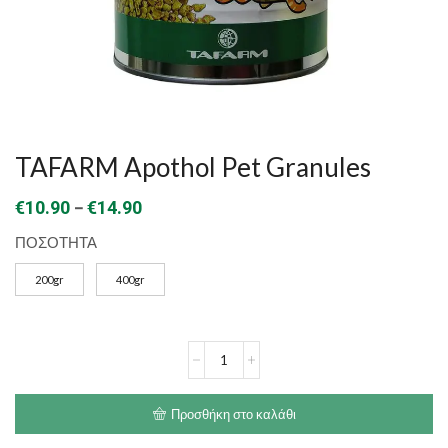
TAFARM Apothol Pet Granules
Price
–
€
10.90
€
14.90
range:
ΠΟΣΟΤΗΤΑ
€10.90
200gr
400gr
through
€14.90
TAFARM
Apothol
Pet
Granules
Προσθήκη στο καλάθι
ποσότητα