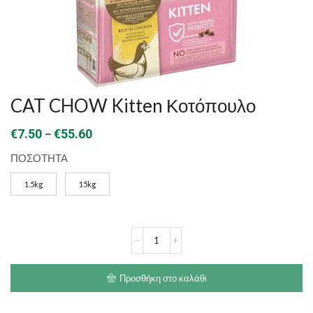
CAT CHOW Kitten Κοτόπουλο
Price
–
€
7.50
€
55.60
range:
ΠΟΣΟΤΗΤΑ
€7.50
1.5kg
15kg
through
€55.60
CAT
CHOW
Kitten
Κοτόπουλο
Προσθήκη στο καλάθι
ποσότητα