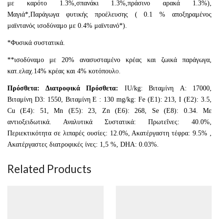
με καρότο 1.3%,σπανάκι 1.3%,πράσινο αρακά 1.3%),
Μαγιά*,Παράγωγα φυτικής προέλευσης ( 0.1 % αποξηραμένος
μαϊντανός ισοδύναμο με 0.4% μαϊντανό*).
*Φυσικά συστατικά.
**ισοδύναμο με 20% ανασυσταμένο κρέας και ζωικά παράγωγα,
κατ.ελαχ.14% κρέας και 4% κοτόπουλ
ο.
Πρόσθετα: Διατροφικά Πρόσθετα:
IU/kg: Βιταμίνη A: 17000,
Βιταμίνη D3: 1550, Βιταμίνη E : 130 mg/kg: Fe (E1): 213, I (E2): 3.5,
Cu (E4): 51, Mn (E5): 23, Zn (E6): 268, Se (E8): 0.34. Με
αντιοξειδωτικά. Αναλυτικά Συστατικά: Πρωτεΐνες: 40.0%,
Περιεκτικότητα σε λιπαρές ουσίες: 12.0%, Ακατέργαστη τέφρα: 9.5% ,
Ακατέργαστες διατροφικές ίνες: 1,5 %, DHA: 0.03%.
Related Products