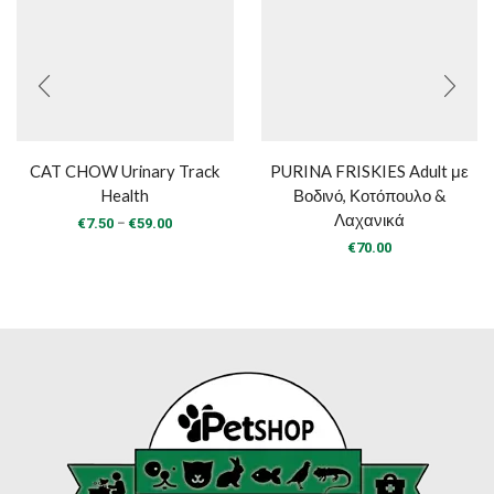
CAT CHOW Urinary Track
PURINA FRISKIES Adult με
Health
Βοδινό, Κοτόπουλο &
Λαχανικά
Price
–
€
7.50
€
59.00
range:
€
70.00
€7.50
through
€59.00