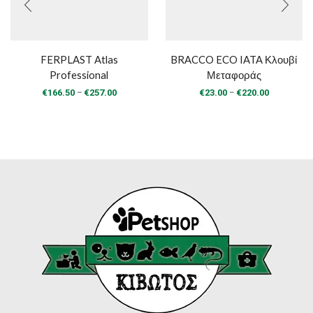
FERPLAST Atlas
BRACCO ECO IATA Κλουβί
Professional
Μεταφοράς
Price
Price
–
–
€
166.50
€
257.00
€
23.00
€
220.00
range:
range:
€166.50
€23.00
through
through
€257.00
€220.00