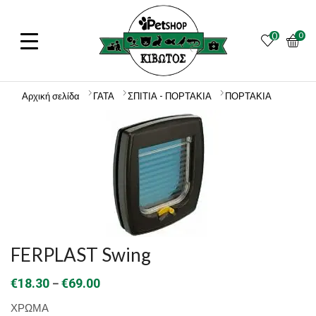
0
0
Αρχική σελίδα
ΓΑΤΑ
ΣΠΙΤΙΑ - ΠΟΡΤΑΚΙΑ
ΠΟΡΤΑΚΙΑ
FERPLAST Swing
Price
–
€
18.30
€
69.00
range:
ΧΡΩΜΑ