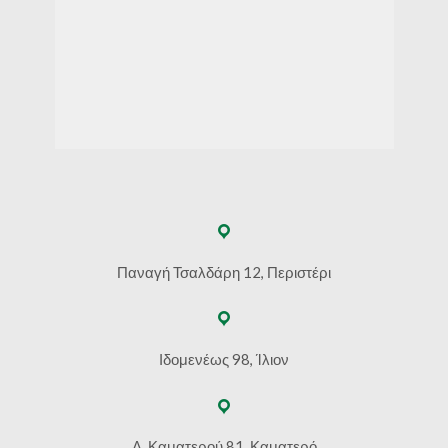
Παναγή Τσαλδάρη 12, Περιστέρι
Ιδομενέως 98, Ίλιον
Λ. Καματερού 81, Καματερό