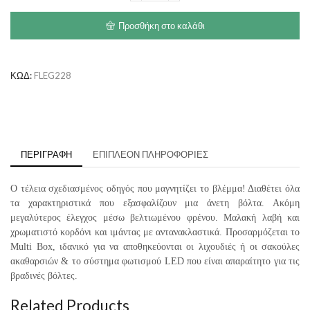
Κορδόνι
Small
Προσθήκη στο καλάθι
(5m-
12kg)
ποσότητα
ΚΩΔ:
FLEG228
ΠΕΡΙΓΡΑΦΉ
ΕΠΙΠΛΈΟΝ ΠΛΗΡΟΦΟΡΊΕΣ
Ο τέλεια σχεδιασμένος οδηγός που μαγνητίζει το βλέμμα! Διαθέτει όλα
τα χαρακτηριστικά που εξασφαλίζουν μια άνετη βόλτα. Ακόμη
μεγαλύτερος έλεγχος μέσω βελτιωμένου φρένου. Μαλακή λαβή και
χρωματιστό κορδόνι και ιμάντας με αντανακλαστικά. Προσαρμόζεται το
Multi Box, ιδανικό για να αποθηκεύονται οι λιχουδιές ή οι σακούλες
ακαθαρσιών & το σύστημα φωτισμού LED που είναι απαραίτητο για τις
βραδινές βόλτες.
Related Products