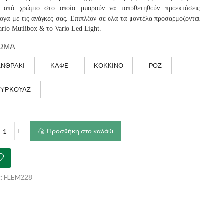
π από χρώμιο στο οποίο μπορούν να τοποθετηθούν προεκτάσεις
ογα με τις ανάγκες σας. Επιπλέον σε όλα τα μοντέλα προσαρμόζονται
ario Mutlibox & το Vario Led Light.
ΩΜΑ
ΑΝΘΡΑΚΙ
ΚΑΦΕ
ΚΟΚΚΙΝΟ
ΡΟΖ
ΤΥΡΚΟΥΑΖ
Προσθήκη στο καλάθι
o
τα
g
e
:
FLEM228
)
ότητα