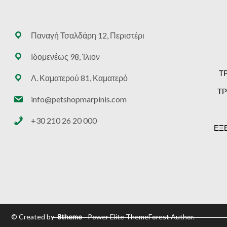
Παναγή Τσαλδάρη 12, Περιστέρι
Ιδομενέως 98, Ίλιον
Τ
Λ. Καματερού 81, Καματερό
ΤΡ
info@petshopmarpinis.com
+30 210 26 20 000
ΕΞ
© Created by
8theme
- Power Elite ThemeForest Author.