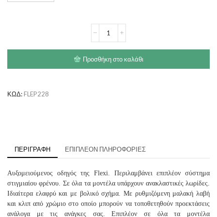
Flexi
Vario
Με
Ιμάντα
Προσθήκη στο καλάθι
Small
(5m-
15kg)
ποσότητα
ΚΩΔ:
FLEP228
ΠΕΡΙΓΡΑΦΉ
ΕΠΙΠΛΈΟΝ ΠΛΗΡΟΦΟΡΊΕΣ
Αυξομειούμενος οδηγός της Flexi. Περιλαμβάνει επιπλέον σύστημα
στιγμιαίου φρένου. Σε όλα τα μοντέλα υπάρχουν ανακλαστικές λωρίδες.
Ιδιαίτερα ελαφρύ και με βολικό σχήμα. Με ρυθμιζόμενη μαλακή λαβή
και κλιπ από χρώμιο στο οποίο μπορούν να τοποθετηθούν προεκτάσεις
ανάλογα με τις ανάγκες σας. Επιπλέον σε όλα τα μοντέλα