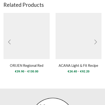
Related Products
ORIJEN Regional Red
ACANA Light & Fit Recipe
Price
Price
–
–
€
39.90
€
130.00
€
24.40
€
92.20
range:
range:
€39.90
€24.40
through
through
€130.00
€92.20