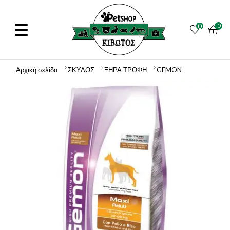
0
0
Αρχική σελίδα
ΣΚΥΛΟΣ
ΞΗΡΑ ΤΡΟΦΗ
GEMON