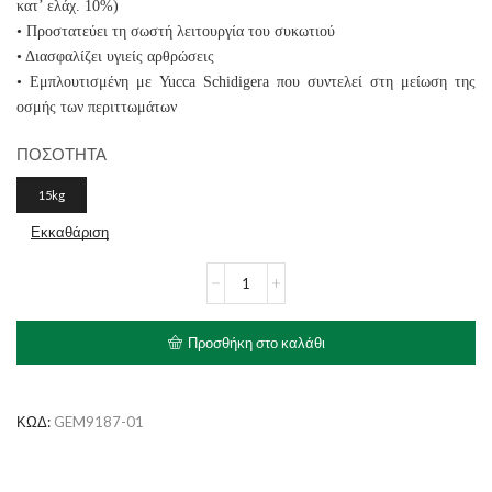
κατ’ ελάχ. 10%)
• Προστατεύει τη σωστή λειτουργία του συκωτιού
• Διασφαλίζει υγιείς αρθρώσεις
• Εμπλουτισμένη με Yucca Schidigera που συντελεί στη μείωση της
οσμής των περιττωμάτων
ΠΟΣΟΤΗΤΑ
15kg
Εκκαθάριση
GEMON
Maxi
Adult
Chicken
Προσθήκη στο καλάθι
&
Rice
ποσότητα
ΚΩΔ:
GEM9187-01