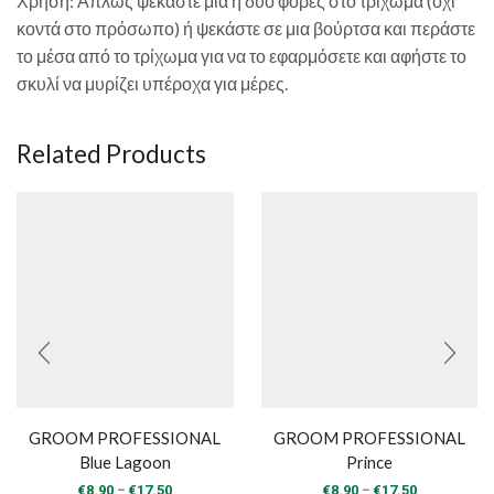
Χρήση: Απλώς ψεκάστε μία ή δύο φορές στο τρίχωμα (όχι
κοντά στο πρόσωπο) ή ψεκάστε σε μια βούρτσα και περάστε
το μέσα από το τρίχωμα για να το εφαρμόσετε και αφήστε το
σκυλί να μυρίζει υπέροχα για μέρες.
Related Products
GROOM PROFESSIONAL
GROOM PROFESSIONAL
Blue Lagoon
Prince
Price
Price
–
–
€
8.90
€
17.50
€
8.90
€
17.50