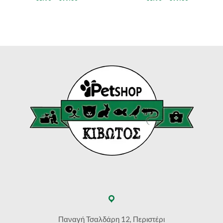
range:
range:
€8.90
€8.90
through
through
€17.50
€17.50
Παναγή Τσαλδάρη 12, Περιστέρι