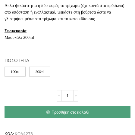
Απλά ψεκάστε μία ή δύο φορές το τρίχωμα (όχι κοντά στο πρόσωπο)
από απόσταση ή εναλλακτικά, ψεκάστε στη βούρτσα ώστε να
γλιστρήσει μέσα στο τρίχωμα και το κατοικίδιο σας.
Συσκευασία
Μπουκάλι 200ml
ΠΟΣΟΤΗΤΑ
100ml
200ml
GROOM
PROFESSIONAL
Original
ποσότητα
Προσθήκη στο καλάθι
ΚΩΔ:
ΚΟΛ4278