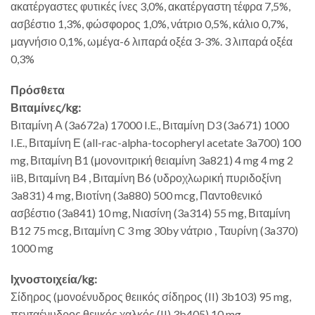
ακατέργαστες φυτικές ίνες 3,0%, ακατέργαστη τέφρα 7,5%,
ασβέστιο 1,3%, φώσφορος 1,0%, νάτριο 0,5%, κάλιο 0,7%,
μαγνήσιο 0,1%, ωμέγα-6 λιπαρά οξέα 3-3%. 3 λιπαρά οξέα
0,3%
Πρόσθετα
Βιταμίνες/kg:
Βιταμίνη Α (3a672a) 17000 I.E., Βιταμίνη D3 (3a671) 1000
I.E., Βιταμίνη Ε (all-rac-alpha-tocopheryl acetate 3a700) 100
mg, Βιταμίνη Β1 (μονονιτρική θειαμίνη 3a821) 4 mg 4 mg 2
iiB, Βιταμίνη B4 , Βιταμίνη Β6 (υδροχλωρική πυριδοξίνη
3a831) 4 mg, Βιοτίνη (3a880) 500 mcg, Παντοθενικό
ασβέστιο (3a841) 10 mg, Νιασίνη (3a314) 55 mg, Βιταμίνη
Β12 75 mcg, Βιταμίνη C 3 mg 30by νάτριο , Ταυρίνη (3a370)
1000 mg
Ιχνοστοιχεία/kg:
Σίδηρος (μονοένυδρος θειικός σίδηρος (II) 3b103) 95 mg,
πενταένυδρος θειικός χαλκός (II) 3b405) 10 mg,