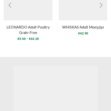
LEONARDO Adult Poultry
WHISKAS Adult Mοσχάρι
Grain-Free
€
62.90
Price
–
€
5.50
€
63.20
range:
€5.50
through
€63.20