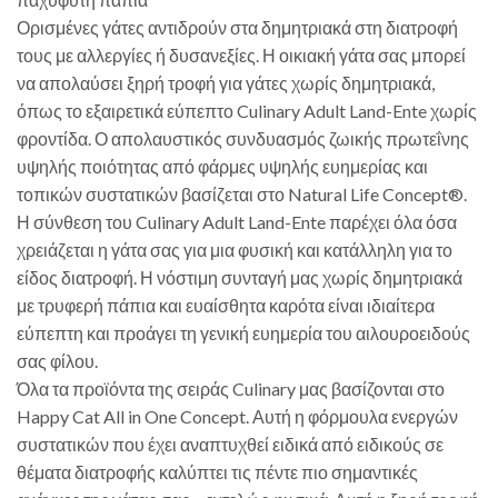
Ορισμένες γάτες αντιδρούν στα δημητριακά στη διατροφή
τους με αλλεργίες ή δυσανεξίες. Η οικιακή γάτα σας μπορεί
να απολαύσει ξηρή τροφή για γάτες χωρίς δημητριακά,
όπως το εξαιρετικά εύπεπτο Culinary Adult Land-Ente χωρίς
φροντίδα. Ο απολαυστικός συνδυασμός ζωικής πρωτεΐνης
υψηλής ποιότητας από φάρμες υψηλής ευημερίας και
τοπικών συστατικών βασίζεται στο Natural Life Concept®.
Η σύνθεση του Culinary Adult Land-Ente παρέχει όλα όσα
χρειάζεται η γάτα σας για μια φυσική και κατάλληλη για το
είδος διατροφή. Η νόστιμη συνταγή μας χωρίς δημητριακά
με τρυφερή πάπια και ευαίσθητα καρότα είναι ιδιαίτερα
εύπεπτη και προάγει τη γενική ευημερία του αιλουροειδούς
σας φίλου.
Όλα τα προϊόντα της σειράς Culinary μας βασίζονται στο
Happy Cat All in One Concept. Αυτή η φόρμουλα ενεργών
συστατικών που έχει αναπτυχθεί ειδικά από ειδικούς σε
θέματα διατροφής καλύπτει τις πέντε πιο σημαντικές