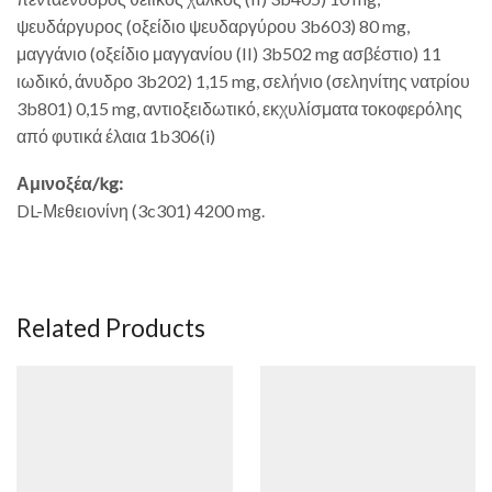
ψευδάργυρος (οξείδιο ψευδαργύρου 3b603) 80 mg,
μαγγάνιο (οξείδιο μαγγανίου (II) 3b502 mg ασβέστιο) 11
ιωδικό, άνυδρο 3b202) 1,15 mg, σελήνιο (σεληνίτης νατρίου
3b801) 0,15 mg, αντιοξειδωτικό, εκχυλίσματα τοκοφερόλης
από φυτικά έλαια 1b306(i)
Αμινοξέα/kg:
DL-Μεθειονίνη (3c301) 4200 mg.
Related Products