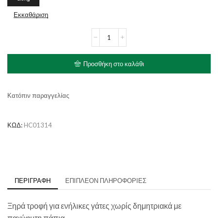
Εκκαθάριση
HAPPY
CAT
Culinary
Adult
Προσθήκη στο καλάθι
Farm
Duck
ποσότητα
Κατόπιν παραγγελίας
ΚΩΔ:
HC01314
ΠΕΡΙΓΡΑΦΉ
ΕΠΙΠΛΈΟΝ ΠΛΗΡΟΦΟΡΊΕΣ
Ξηρά τροφή για ενήλικες γάτες χωρίς δημητριακά με
παχύφυτη πάπια