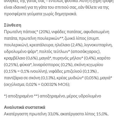
ανάγκες της γάτας σας – εντελώς φυσικά. Αυτή η ξηρή τροφή
είναι ιδανική για τη γάτα του σπιτιού σας, εάν θέλετε να της
προσφέρετε γεύματα χωρίς δημητριακά.
Σύνθεση
Πρωτεΐνη πάπιας* (20%), νιφάδες πατάτας, αφυδατωμένη
πατάτα, πρωτεΐνη πουλερικών**, ζωικό λίπος (συμπ.
πουλερικών), κρεατάλευρα, ηλιέλαιο (2,4%), λιγνοκυτταρίνη,
υδρολυμένο ψάρι*, πολτός τεύτλων* (αποσάκχαρος),
κραμβέλαιο (0,6%), μαγιά*, πυρηνός μήλου* (0,4%), καρότο
(0,25%), φύκια*, λιναρόσπορος (0,2%), σκόνη κιχωρίου
(0,15% = 0,1% ινουλίνη), νιφάδες μπιζελιού (0,13%) ,
παντζάρια σε σκόνη (0,13%), κρέας μυδιών* (0,05%), μαγιά*
(εκχύλισμα, 0,02% = 0,0032% MOS);
*) αποξηραμένο **) αποξηραμένο, μέρος υδρολυμένο
Αναλυτικά συστατικά
Ακατέργαστη πρωτεΐνη 33,0%, ακατέργαστο λίπος 15,0%,