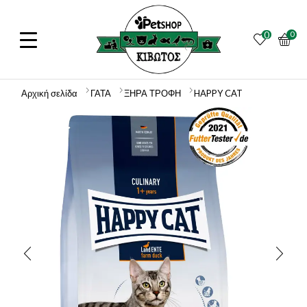
0
0
Αρχική σελίδα
ΓΑΤΑ
ΞΗΡΑ ΤΡΟΦΗ
HAPPY CAT