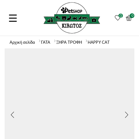
0
0
Αρχική σελίδα
ΓΑΤΑ
ΞΗΡΑ ΤΡΟΦΗ
HAPPY CAT