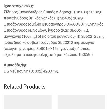
Ιχνοστοιχεία/kg:
Σίδηρος (μονοένυδρος θειικός σίδηρος(II) 3b103) 105 mg,
πενταένυδρος θειικός χαλκός (II) 3b405) 10 mg,
ψευδάργυρος (οξείδιο ψευδαργύρου 3b603 80 mg, χηλικός
ψευδάργυρος αμινοξέων, ένυδρο άλας 3b606 mg),
μανγκάνιο (105 mg) οξείδιο του μαγγανίου (II) 3b502) 25 mg,
ιώδιο (ιωδικό ασβέστιο, άνυδρο 3b202) 2 mg, σελήνιο
(σεληνίτης νατρίου 3b801) 0,15 mg, αντιοξειδωτικό,
εκχυλίσματα τοκοφερόλης από φυτικά έλαια 1b306(i)
Αμινοξέα/kg:
DL-Μεθειονίνη (3c301) 4200 mg.
Related Products