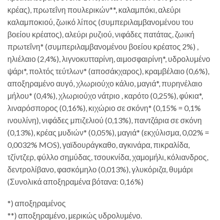
κρέας), πρωτεΐνη πουλερικών**, καλαμπόκι, αλεύρι
καλαμποκιού, ζωικό λίπος (συμπεριλαμβανομένου του
βοείου κρέατος), αλεύρι ρυζιού, νιφάδες πατάτας, ζωική
πρωτεΐνη* (συμπεριλαμβανομένου βοείου κρέατος 2%) ,
ηλιέλαιο (2,4%), λιγνοκυτταρίνη, αιμοσφαιρίνη*, υδρολυμένο
ψάρι*, πολτός τεύτλων* (αποσάκχαρος), κραμβέλαιο (0,6%),
αποξηραμένο αυγό, χλωριούχο κάλιο, μαγιά*, πυρηνέλαιο
μήλου* (0,4%), χλωριούχο νάτριο , καρότο (0,25%), φύκια*,
λιναρόσπορος (0,16%), κιχώριο σε σκόνη* (0,15% = 0,1%
ινουλίνη), νιφάδες μπιζελιού (0,13%), παντζάρια σε σκόνη
(0,13%), κρέας μυδιών* (0,05%), μαγιά* (εκχύλισμα, 0,02% =
0,0032% MOS), γαϊδουράγκαθο, αγκινάρα, πικραλίδα,
τζίντζερ, φύλλο σημύδας, τσουκνίδα, χαμομήλι, κόλιανδρος,
δεντρολίβανο, φασκόμηλο (0,013%), γλυκόριζα, θυμάρι
(Συνολικά αποξηραμένα βότανα: 0,16%)
*) αποξηραμένος
**) αποξηραμένο, μερικώς υδρολυμένο.