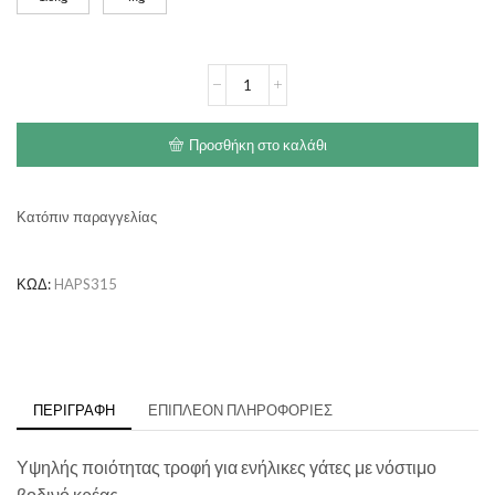
through
€26.00
HAPPY
CAT
Culinary
Adult
Προσθήκη στο καλάθι
Bavarian
Beef
ποσότητα
Κατόπιν παραγγελίας
ΚΩΔ:
HAPS315
ΠΕΡΙΓΡΑΦΉ
ΕΠΙΠΛΈΟΝ ΠΛΗΡΟΦΟΡΊΕΣ
Υψηλής ποιότητας τροφή για ενήλικες γάτες με νόστιμο
βοδινό κρέας