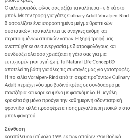
Ο αιλουροειδές φίλος σας αξίζει τα καλύτερα – ειδικά στο
μπολ. Με την τροφή για γάτες Culinary Adult Voralpen-Rind
διασφαλίζετε ένα ισορροπημένο μείγμα θρεπτικών
συστατικών που καλύπτει τις ανάγκες ακόμη και
περιποιημένων σπιτικών γατών. Η ξηρή τροφή μας
αναπτύχθηκε σε συνεργασία με διατροφολόγους και
συνδυάζει όλα όσα χρειάζεται η γάτα σας για μια
ευτυχισμένη και υγιή ζωή. Το Natural Life Concept®
αποτελεί τη βάση για όλες τις συνταγές μας για γατοτροφές.
Η ποικιλία Voralpen-Rind από τη σειρά προϊόντων Culinary
Adult περιέχει νόστιμο βοδινό κρέας σε συνδυασμό με
παντζάρια και καρυκευμένο με φασκόμηλο. Η μεγάλη
κροκέτα όχι μόνο προάγει την καθημερινή οδοντιατρική
φροντίδα, αλλά προσφέρει επίσης μεγαλύτερη ποικιλία στο
μπολ φαγητού.
Σύνθεση
κρεατάλευρα (σύνολο 19%, εκ των οποίων 75% βοδινό