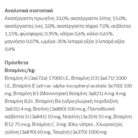
Αναλυτικά συστατικά
Ακατέργαστη πρωτεΐνη 33,0%, ακατέργαστο λίπος 15,0%,
ακατέργαστες ίνες 3,0%, ακατέργαστη τέφρα 7,0%, ασβέστιο
1,15%, φώσφορος 0,95%, νάτριο 0,6%, κάλιο 0,65%,
μαγνήσιο 0,07%, ωμέγα-35% λιπαρά οξέα 3 λιπαρά οξέα
0,4%
Πρόσθετα
Βιταμίνες/kg:
Βιταμίνη Α (3a672a) 17000 I.E., Βιταμίνη D3 (3a671) 1000
I.E., Βιταμίνη Ε (all-rac-alpha-tocopheryl acetate 3a700) 100
mg, Βιταμίνη B1 (Μονονιτρική θειαμίνη 3a821) 4 mg 4 mg
Βιταμίνη B2ii , Βιταμίνη Β6 (υδροχλωρική πυριδοξίνη
3a831) 4 mg, Βιοτίνη (3a880) 500 mcg, Παντοθενικό
ασβέστιο D (3a841) 10 mg, Νιασίνη (3a314) 55 mg, Βιταμίνη
Β12 75 mcg, Βιταμίνη C 3 mg 30by νάτριο , Χλωριούχος
χολίνη (3a890) 60 mg, Ταυρίνη (3a370) 1000 mg