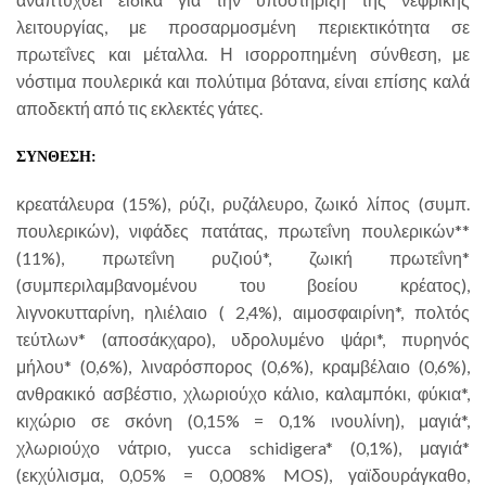
λειτουργίας, με προσαρμοσμένη περιεκτικότητα σε
πρωτεΐνες και μέταλλα. Η ισορροπημένη σύνθεση, με
νόστιμα πουλερικά και πολύτιμα βότανα, είναι επίσης καλά
αποδεκτή από τις εκλεκτές γάτες.
ΣΥΝΘΕΣΗ:
κρεατάλευρα (15%), ρύζι, ρυζάλευρο, ζωικό λίπος (συμπ.
πουλερικών), νιφάδες πατάτας, πρωτεΐνη πουλερικών**
(11%), πρωτεΐνη ρυζιού*, ζωική πρωτεΐνη*
(συμπεριλαμβανομένου του βοείου κρέατος),
λιγνοκυτταρίνη, ηλιέλαιο ( 2,4%), αιμοσφαιρίνη*, πολτός
τεύτλων* (αποσάκχαρο), υδρολυμένο ψάρι*, πυρηνός
μήλου* (0,6%), λιναρόσπορος (0,6%), κραμβέλαιο (0,6%),
ανθρακικό ασβέστιο, χλωριούχο κάλιο, καλαμπόκι, φύκια*,
κιχώριο σε σκόνη (0,15% = 0,1% ινουλίνη), μαγιά*,
χλωριούχο νάτριο, yucca schidigera* (0,1%), μαγιά*
(εκχύλισμα, 0,05% = 0,008% MOS), γαϊδουράγκαθο,