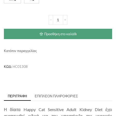
through
€29.00
HAPPY
CAT
Sensitive
Adult
Προσθήκη στο καλάθι
Kidney
Diet
ποσότητα
Κατόπιν παραγγελίας
ΚΩΔ:
HC01308
ΠΕΡΙΓΡΑΦΉ
ΕΠΙΠΛΈΟΝ ΠΛΗΡΟΦΟΡΊΕΣ
Η δίαιτα Happy Cat Sensitive Adult Kidney Diet έχει
αναπτυχθεί ειδικά για την υποστήριξη της νεφρικής