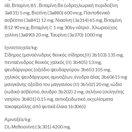
iiB, Βιταμίνη B5 , Βιταμίνη Β6 (υδροχλωρική πυριδοξίνη
3a831) 5 mg, Βιοτίνη (3a880) 600 mcg, Παντοθενικό
ασβέστιο (3a841) 12 mg, Νιασίνη (3a314) 65 mg, Βιταμίνη
Β12 90 mcg, Βιταμίνη C 1 mg 30by νάτριο , Χλωριούχος
χολίνη (3a890) 20 mg, Ταυρίνη (3a370) 1000 mg
Ιχνοστοιχεία/kg:
Σίδηρος (μονοένυδρος θειικός σίδηρος(II) 3b103) 135 mg,
πενταένυδρος θειικός χαλκός (II) 3b405) 13 mg,
ψευδάργυρος (οξείδιο ψευδαργύρου 3b603 105 mg,
χηλικός ψευδάργυρος αμινοξέων, ένυδρο άλας 3b60615 mg
μανγκάνης οξείδιο του μαγγανίου (II) 3b502) 20 mg, ιώδιο
(ιωδικό ασβέστιο, άνυδρο 3b202) 2 mg, σελήνιο (σεληνίτης
νατρίου 3b801) 0,15 mg, αντιοξειδωτικό, εκχυλίσματα
τοκοφερόλης από φυτικά έλαια 1b306(i)
Αμινοξέα/kg:
DL-Μεθειονίνη (3c301) 4200 mg.