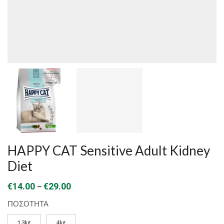
HAPPY CAT Sensitive Adult Kidney
Diet
Price
–
€
14.00
€
29.00
range:
ΠΟΣΟΤΗΤΑ
€14.00
1.3kg
4kg