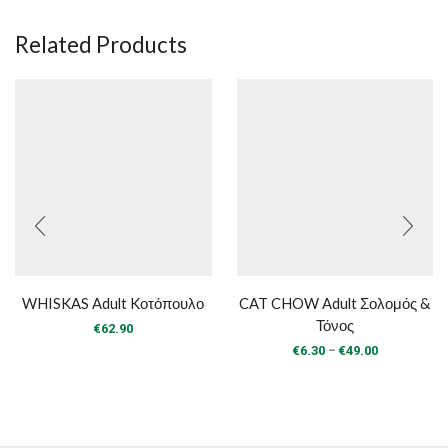
Related Products
WHISKAS Adult Kοτόπουλο
CAT CHOW Adult Σολομός &
Τόνος
€
62.90
Price
–
€
6.30
€
49.00
range:
€6.30
through
€49.00