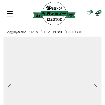
0
0
Αρχική σελίδα
ΓΑΤΑ
ΞΗΡΑ ΤΡΟΦΗ
HAPPY CAT