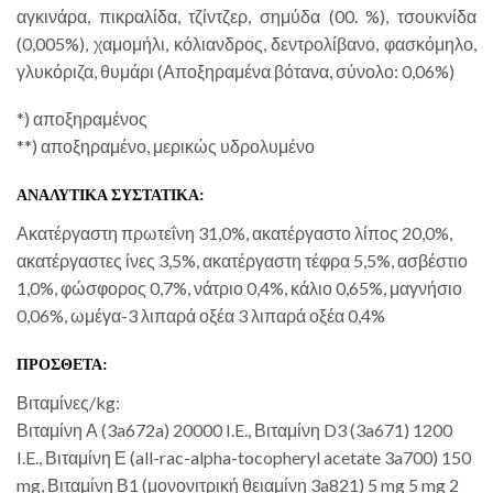
αγκινάρα, πικραλίδα, τζίντζερ, σημύδα (00. %), τσουκνίδα
(0,005%), χαμομήλι, κόλιανδρος, δεντρολίβανο, φασκόμηλο,
γλυκόριζα, θυμάρι (Αποξηραμένα βότανα, σύνολο: 0,06%)
*) αποξηραμένος
**) αποξηραμένο, μερικώς υδρολυμένο
ΑΝΑΛΥΤΙΚΑ ΣΥΣΤΑΤΙΚΑ:
Ακατέργαστη πρωτεΐνη 31,0%, ακατέργαστο λίπος 20,0%,
ακατέργαστες ίνες 3,5%, ακατέργαστη τέφρα 5,5%, ασβέστιο
1,0%, φώσφορος 0,7%, νάτριο 0,4%, κάλιο 0,65%, μαγνήσιο
0,06%, ωμέγα-3 λιπαρά οξέα 3 λιπαρά οξέα 0,4%
ΠΡΟΣΘΕΤΑ:
Βιταμίνες/kg:
Βιταμίνη Α (3a672a) 20000 I.E., Βιταμίνη D3 (3a671) 1200
I.E., Βιταμίνη Ε (all-rac-alpha-tocopheryl acetate 3a700) 150
mg, Βιταμίνη Β1 (μονονιτρική θειαμίνη 3a821) 5 mg 5 mg 2