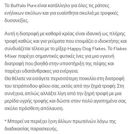
Το Buffalo Pure είναι κατάλληλο για όλες τις ράτσες
ενήλικων σκύλων και για ευαίσθητα σκυλιά με τροφικές
δυσανεξίες.
Αυτή η διατροφή με καθαρό κρέας είναι ιδανική ως πλήρης
τροφή καθώς και για γεύματα που ετοιμάζει ο ιδιοκτήτης και
συνδυάζεται τέλεια με το μίξερ Happy Dog Flakes. Το Flakes
Mixer παρέχει σημαντικές φυτικές ίνες για μια υγιεινή
διατροφή που βοηθά στην υποστήριξη της πέψης και
παρέχει υδατάνθρακες για ενέργεια.
Θα θέλατε να εισάγετε περισσότερη ποικιλία στη διατροφή
του τετράποδου φίλου σας, εκτός από την ξηρά τροφή; Στη
συνέχεια, απλώς αλλάξτε λίγη από την ξηρή τροφή με μια
μερίδα υγρής τροφής και δώστε στον πολύ αγαπημένο σας
σκύλο πρόσθετη απόλαυση.
* Μπορεί να περιέχει ίχνη άλλων πρωτεϊνών λόγω της
διαδικασίας παρασκευής.