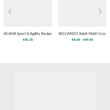
ACANA Sport & Agility Recipe
BELCANDO Adult Multi-Croc
Price
–
€
92.20
€
8.00
€
59.50
range:
€8.00
through
€59.50