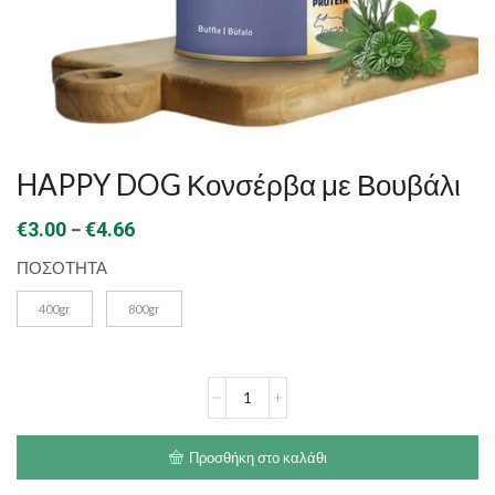
HAPPY DOG Κονσέρβα με Βουβάλι
Price
–
€
3.00
€
4.66
range:
ΠΟΣΟΤΗΤΑ
€3.00
400gr
800gr
through
€4.66
HAPPY
DOG
Κονσέρβα
με
Προσθήκη στο καλάθι
Βουβάλι
ποσότητα