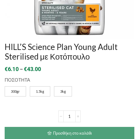
HILL’S Science Plan Young Adult
Sterilised με Κοτόπουλο
Price
–
€
6.10
€
43.00
range:
ΠΟΣΟΤΗΤΑ
€6.10
300gr
1.5kg
3kg
through
€43.00
HILL'S
Science
Plan
Young
Προσθήκη στο καλάθι
Adult