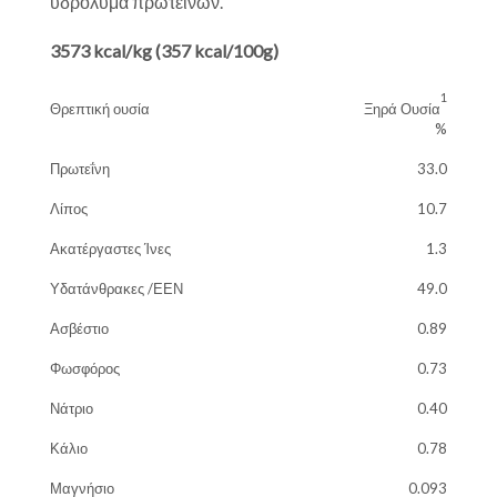
υδρόλυμα πρωτεϊνών.
3573 kcal/kg (357 kcal/100g)
1
Θρεπτική ουσία
Ξηρά Ουσία
%
Πρωτεΐνη
33.0
Λίπος
10.7
Ακατέργαστες Ίνες
1.3
Υδατάνθρακες /ΕΕΝ
49.0
Ασβέστιο
0.89
Φωσφόρος
0.73
Νάτριο
0.40
Κάλιο
0.78
Μαγνήσιο
0.093