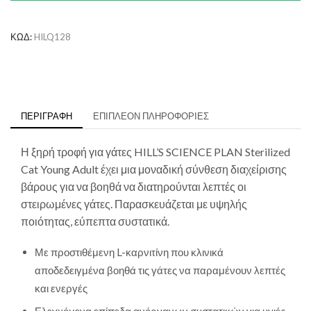
Sterilised
με
Κοτόπουλο
ΚΩΔ:
HILQ128
ποσότητα
ΠΕΡΙΓΡΑΦΉ
ΕΠΙΠΛΈΟΝ ΠΛΗΡΟΦΟΡΊΕΣ
Η ξηρή τροφή για γάτες
HILL’S SCIENCE PLAN
Sterilized
Cat Young Adult έχει μια μοναδική σύνθεση διαχείρισης
βάρους για να βοηθά να διατηρούνται λεπτές οι
στειρωμένες γάτες. Παρασκευάζεται με υψηλής
ποιότητας, εύπεπτα συστατικά.
Με προστιθέμενη L-καρνιτίνη που κλινικά
αποδεδειγμένα βοηθά τις γάτες να παραμένουν λεπτές
και ενεργές
Ελεγχόμενα επίπεδα ανόργανων συστατικών για υγιές