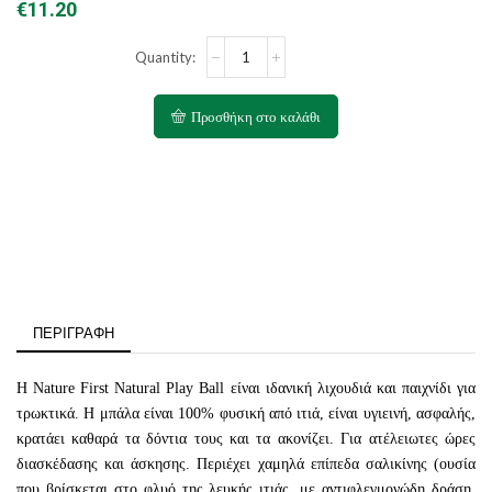
€
11.20
Natural
Play
Ball
ποσότητα
Προσθήκη στο καλάθι
ΠΕΡΙΓΡΑΦΉ
Η Nature First
Natural Play Ball
είναι ιδανική λιχουδιά και παιχνίδι για
τρωκτικά. Η μπάλα είναι 100% φυσική από ιτιά, είναι υγιεινή, ασφαλής,
κρατάει καθαρά τα δόντια τους και τα ακονίζει. Για ατέλειωτες ώρες
διασκέδασης και άσκησης. Περιέχει χαμηλά επίπεδα σαλικίνης
(
ουσία
που βρίσκεται στο φλυό της λευκής ιτιάς, με αντιφλεγμονώδη δράση,