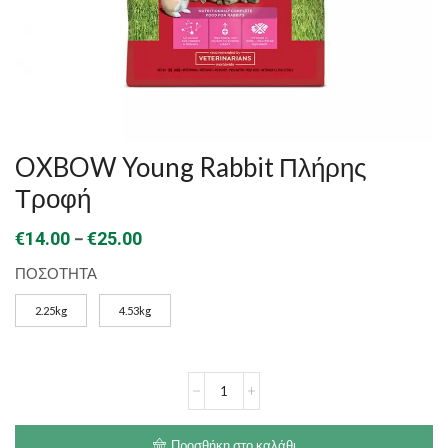
OXBOW Young Rabbit Πλήρης
Τροφή
Price
–
€
14.00
€
25.00
range:
ΠΟΣΟΤΗΤΑ
€14.00
2.25kg
4.53kg
through
€25.00
OXBOW
Young
Rabbit
Πλήρης
Προσθήκη στο καλάθι