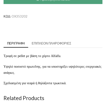
Τροφή
ποσότητα
ΚΩΔ:
OX353202
ΠΕΡΙΓΡΑΦΉ
ΕΠΙΠΛΈΟΝ ΠΛΗΡΟΦΟΡΊΕΣ
Τροφή σε pellet με βάση το χόρτο Alfalfa.
Υψηλό ποσοστό πρωτεΐνης, για να υποστηρίξει υψηλότερες ενεργειακές
ανάγκες.
Σχεδιασμένη για νεαρά ή θηλάζοντα τρωκτικά.
Related Products