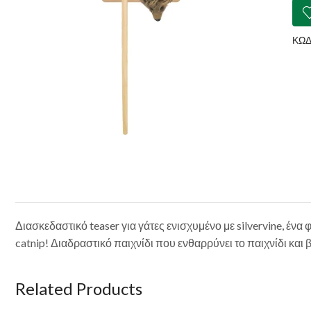
Twi
Tea
ποσ
ΚΩΔ
Διασκεδαστικό teaser για γάτες ενισχυμένο με silvervine, ένα
catnip! Διαδραστικό παιχνίδι που ενθαρρύνει το παιχνίδι και 
Related Products