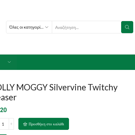
SEARCH
INPUT
OLLY MOGGY Silvervine Twitchy
easer
.20
LY
Προσθήκη στο καλάθι
GGY
ervine