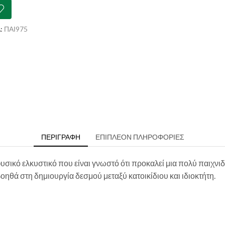
tchy
ser
ότητα
:
ΠΑΙ975
ΠΕΡΙΓΡΑΦΉ
ΕΠΙΠΛΈΟΝ ΠΛΗΡΟΦΟΡΊΕΣ
 φυσικό ελκυστικό που είναι γνωστό ότι προκαλεί μια πολύ παιχνι
βοηθά στη δημιουργία δεσμού μεταξύ κατοικίδιου και ιδιοκτήτη.