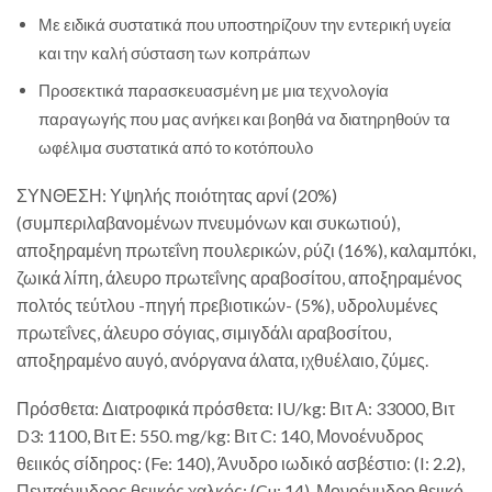
Με ειδικά συστατικά που υποστηρίζουν την εντερική υγεία
και την καλή σύσταση των κοπράπων
Προσεκτικά παρασκευασμένη με μια τεχνολογία
παραγωγής που μας ανήκει και βοηθά να διατηρηθούν τα
ωφέλιμα συστατικά από το κοτόπουλο
ΣΥΝΘΕΣΗ: Υψηλής ποιότητας αρνί (20%)
(συμπεριλαβανομένων πνευμόνων και συκωτιού),
αποξηραμένη πρωτεΐνη πουλερικών, ρύζι (16%), καλαμπόκι,
ζωικά λίπη, άλευρο πρωτεΐνης αραβοσίτου, αποξηραμένος
πολτός τεύτλου -πηγή πρεβιοτικών- (5%), υδρολυμένες
πρωτεΐνες, άλευρο σόγιας, σιμιγδάλι αραβοσίτου,
αποξηραμένο αυγό, ανόργανα άλατα, ιχθυέλαιο, ζύμες.
Πρόσθετα: Διατροφικά πρόσθετα: IU/kg: Βιτ Α: 33000, Βιτ
D3: 1100, Βιτ Ε: 550. mg/kg: Βιτ C: 140, Μονοένυδρος
θειικός σίδηρος: (Fe: 140), Άνυδρο ιωδικό ασβέστιο: (I: 2.2),
Πενταένυδρος θειικός χαλκός: (Cu: 14), Μονοένυδρο θειικό