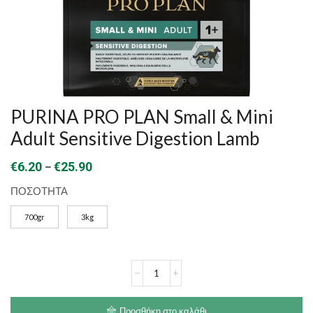
PURINA PRO PLAN Small & Mini
Adult Sensitive Digestion Lamb
Price
–
€
6.20
€
25.90
range:
ΠΟΣΟΤΗΤΑ
€6.20
700gr
3kg
through
€25.90
PURINA
PRO
PLAN
Small
Προσθήκη στο καλάθι