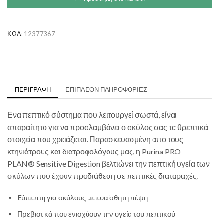
&
Mini
Adult
Sensitive
ΚΩΔ:
12377367
Digestion
Lamb
ποσότητα
ΠΕΡΙΓΡΑΦΉ
ΕΠΙΠΛΈΟΝ ΠΛΗΡΟΦΟΡΊΕΣ
Ενα πεπτικό σύστημα που λειτουργεί σωστά, είναι
απαραίτητο για να προσλαμβάνει ο σκύλος σας τα θρεπτικά
στοιχεία που χρειάζεται. Παρασκευασμένη απο τους
κτηνιάτρους και διατροφολόγους μας, η Purina PRO
PLAN® Sensitive Digestion βελτιώνει την πεπτική υγεία των
σκύλων που έχουν προδιάθεση σε πεπτικές διαταραχές.
Eύπεπτη για σκύλους με ευαίσθητη πέψη
Πρεβιοτικά που ενισχύουν την υγεία του πεπτικού