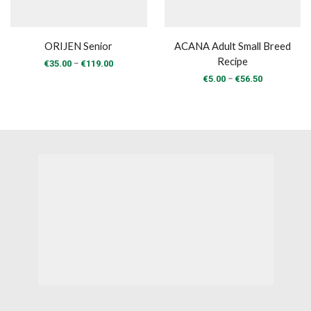
ORIJEN Senior
ACANA Adult Small Breed
Recipe
Price
–
€
35.00
€
119.00
range:
Price
–
€
5.00
€
56.50
€35.00
range:
through
€5.00
€119.00
through
€56.50