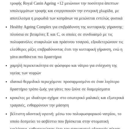
τροφής Royal Canin Ageing +12 μειώνουν την ποσότητα άπεπτων
υπολειμμάτων τροφής και ενεργοποιούν την εντερική χλωρίδα, με
αποτέλεσμα η μυρωδιά των κοπράνων να μειώνεται εντελώς φυσικά
Healthy Ageing Complex για επιβράδυνση της κυτταρικής γήρανσης:
πλούσια σε βιταμίνες E και C, οι οποίες σε συνδυασμό με τις
πολυφαινόλες σταφυλιών και πράσινου τσαγιού, εξουδετερώνουν τις
ελεύθερες ρίζες επιβραδύνοντας έτσι την κυτταρική γήρανση, ενώ η
γάτα αισθάνεται πιο δραστήρια
χαμηλή περιεκτικότητα σε φώσφορο και νάτριο για ενίσχυση της
υγείας των νεφρών
ιδανικό θερμιδικό περιεχόμενο: προσαρμοσμένο σε έναν λιγότερο
δραστήριο τρόπο ζωής για γάτες που ζούνε σε διαμερίσματα
κροκέτες με ιδιαίτερο σχήμα: στο εσωτερικό μαλακές και εξωτερικά
τραγανές, ενθαρρύνουν την μάσηση
βέλτιστη οδοντική υγιεινή: μέσω του πολυφωσφορικού νατρίου, το
οποίο δεσμεύει το ασβέστιο που βρίσκεται στην στοματική
κοιλότητα, καθυστερώντας έτσι τον σχηματισμό οδοντικής πέτρας