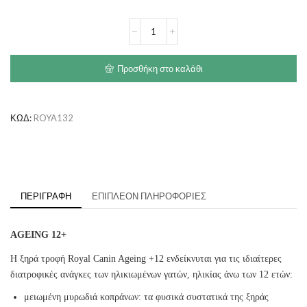
€31.10
ROYAL
CANIN
Ageing
12+
Προσθήκη στο καλάθι
ποσότητα
ΚΩΔ:
ROYA132
ΠΕΡΙΓΡΑΦΉ
ΕΠΙΠΛΈΟΝ ΠΛΗΡΟΦΟΡΊΕΣ
AGEING 12+
Η ξηρά τροφή Royal Canin Ageing +12 ενδείκνυται για τις ιδιαίτερες
διατροφικές ανάγκες των ηλικιωμένων γατών, ηλικίας άνω των 12 ετών:
μειωμένη μυρωδιά κοπράνων: τα φυσικά συστατικά της ξηράς