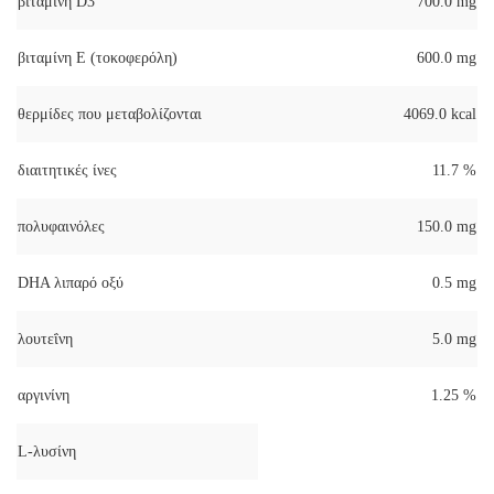
βιταμίνη D3
700.0 mg
βιταμίνη Ε (τοκοφερόλη)
600.0 mg
θερμίδες που μεταβολίζονται
4069.0 kcal
διαιτητικές ίνες
11.7 %
πολυφαινόλες
150.0 mg
DHA λιπαρό οξύ
0.5 mg
λουτεΐνη
5.0 mg
αργινίνη
1.25 %
L-λυσίνη