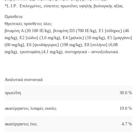
*L.I.P:. Επιλεγμένες, εύπεπτες πρωτεΐνες υψηλής βιολογικής αξίας.
Πρόσθετα
Θρεπτικές πρόσθετες ύλες:
βιταμίνη A (20.100 IE/kg), βιταμίνη D3 (700 IE/kg), E1 [σίδηρος] (46
mg/kg), E2 [ιώδιο] (3,6 mg/kg), E4 [χαλκός] (10 mg/kg), E5 [μαγγάνιο]
(60 mg/kg], E6 [ψευδάργυρος] (198 mg/kg), E8 [σελήνιο] (0,08
mg/kg), τρυπτοφάνη (4,1 mg/kg), συντηρητικά – αντιοξειδωτικά.
Αναλυτικά συστατικά
πρωτεΐνη
30.0 %
ακατέργαστες λιπαρές ουσίες
19.0 %
ακατέργαστες ίνες
4.7 %