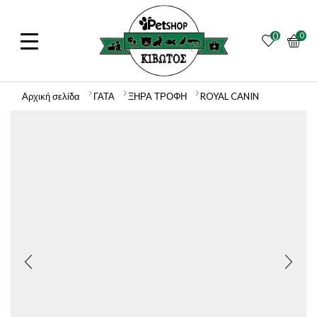
0
0
Αρχική σελίδα
ΓΑΤΑ
ΞΗΡΑ ΤΡΟΦΗ
ROYAL CANIN