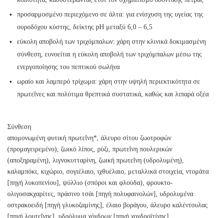
προσαρμοσμένο περιεχόμενο σε άλτα: για ενίσχυση της υγείας της
ουροδόχου κύστης, δείκτης pH μεταξύ 6,0 – 6,5
εύκολη αποβολή των τριχόμπαλων: χάρη στην κλινικά δοκιμασμένη
σύνθεση, ευνοείται η εύκολη αποβολή των τριχόμπαλων μέσω της
ενεργοποίησης του πεπτικού σωλήνα
ωραίο και λαμπερό τρίχωμα: χάρη στην υψηλή περιεκτικότητα σε
πρωτεΐνες και πολύτιμα θρεπτικά συστατικά, καθώς και λιπαρά οξέα
Σύνθεση
απομονωμένη φυτική πρωτεΐνη*, άλευρο σίτου ζωοτροφών
(προμαγειρεμένο), ζωικό λίπος, ρύζι, πρωτεΐνη πουλερικών
(αποξηραμένη), λιγνοκυτταρίνη, ζωική πρωτεΐνη (υδρολυμένη),
καλαμπόκι, κιχώριο, σογιέλαιο, ιχθυέλαιο, μεταλλικά στοιχεία, ντομάτα
[πηγή λυκοπενίου], ψύλλιο (σπόροι και φλούδα), φρουκτο-
ολιγοσακχαρίτες, πράσινο τσάι [πηγή πολυφαινολών], υδρολυμένα
οστρακοειδή [πηγή γλυκοζαμίνης], έλαιο βοράγου, άλευρο καλέντουλας
[πηγή λουτεΐνης], υδρόλυμα χόνδρων [πηγή χονδροϊτίνης].