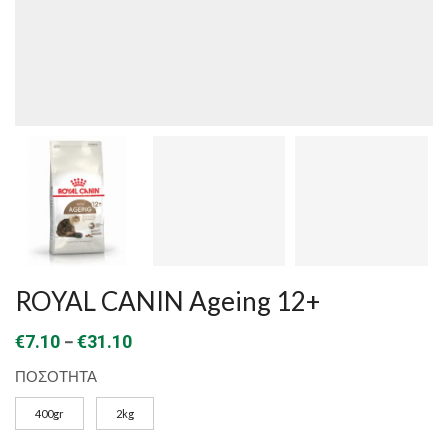
ROYAL CANIN Ageing 12+
Price
–
€
7.10
€
31.10
range:
ΠΟΣΟΤΗΤΑ
€7.10
400gr
2kg
through