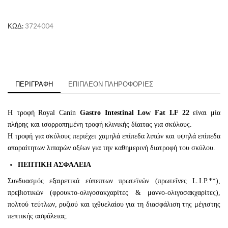
Low
Fat
ποσότητα
ΚΩΔ:
3724004
ΠΕΡΙΓΡΑΦΉ
ΕΠΙΠΛΈΟΝ ΠΛΗΡΟΦΟΡΊΕΣ
Η τροφή Royal Canin
Gastro Intestinal Low Fat LF 22
είναι μία
πλήρης και ισορροπημένη τροφή κλινικής δίαιτας για σκύλους.
Η τροφή για σκύλους περιέχει χαμηλά επίπεδα λιπών και υψηλά επίπεδα
απαραίτητων λιπαρών οξέων για την καθημερινή διατροφή του σκύλου.
ΠΕΠΤΙΚΗ ΑΣΦΑΛΕΙΑ
Συνδυασμός εξαιρετικά εύπεπτων πρωτεϊνών (πρωτεΐνες L.I.P.**),
πρεβιοτικών (φρουκτο-ολιγοσακχαρίτες & μαννο-ολιγοσακχαρίτες),
πολτού τεύτλων, ρυζιού και ιχθυελαίου για τη διασφάλιση της μέγιστης
πεπτικής ασφάλειας.