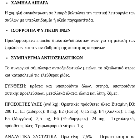
ΧΑΜΗΛΑ ΛΙΠΑΡΑ
Η χαμηλή συγκέντρωση σε λιπαρά βελτιώνει την πεπτική λειτουργία των
σκύλων με υπερλιπιδαιμία ή οξεία παγκρεατίτιδα.
ΙΣΟΡΡΟΠΙΑ ΦΥΤΙΚΩΝ ΙΝΩΝ
Προσαρμοσμένα επίπεδα διαλυτών/αδιάλυτων ινών για τη μείωση των
ζυμώσεων και την αναβάθμιση της ποιότητας κοπράνων.
ΣΥΜΠΛΕΓΜΑ ΑΝΤΙΟΞΕΙΔΩΤΙΚΩΝ
Το συνεργικό σύμπλεγμα αντιοξειδωτικών μειώνει το οξειδωτικό στρες
και καταπολεμά τις ελεύθερες ρίζες.
ΣΥΝΘΕΣΗ: κρέατα και υποπροϊόντα ζώων, σιτηρά, υποπροϊόντα
φυτικής προελεύσεως, μεταλλικά άλατα, έλαια και λίπη, ζύμες.
ΠΡΟΣΘΕΤΕΣ ΥΛΕΣ (ανά kg): Θρεπτικές πρόσθετες ύλες: Βιταμίνη D3:
200 IU, E1 (Σίδηρος): 8 mg, E2 (Ιώδιο): 0,15 mg, E4 (Χαλκός): 1 mg,
E5 (Μαγγάνιο): 2,5 mg, E6 (Ψευδάργυρος): 24 mg – Τεχνολογικές
πρόσθετες ύλες: Τριφωσφορικό νάτριο: 1 g.
ΑΝΑΛΥΤΙΚΑ ΣΥΣΤΑΤΙΚΑ: Πρωτεΐνη: 7,5% – Περιεκτικότητα σε