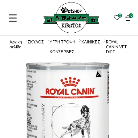
0
0
Αρχική
ΣΚΥΛΟΣ
ΥΓΡΗ ΤΡΟΦΗ
ΚΛΙΝΙΚΕΣ
ROYAL
σελίδα
-
CANIN VET
ΚΟΝΣΕΡΒΕΣ
DIET