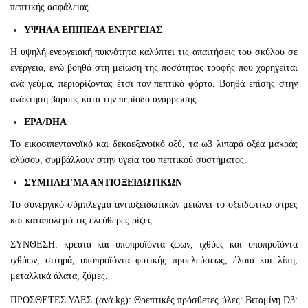
πεπτικής ασφάλειας.
ΥΨΗΛΑ ΕΠΙΠΕΔΑ ΕΝΕΡΓΕΙΑΣ
Η υψηλή ενεργειακή πυκνότητα καλύπτει τις απαιτήσεις του σκύλου σε
ενέργεια, ενώ βοηθά στη μείωση της ποσότητας τροφής που χορηγείται
ανά γεύμα, περιορίζοντας έτσι τον πεπτικό φόρτο. Βοηθά επίσης στην
ανάκτηση βάρους κατά την περίοδο ανάρρωσης.
EPA/DHA
Το εικοσιπεντανοϊκό και δεκαεξανοϊκό οξύ, τα ω3 λιπαρά οξέα μακράς
αλύσου, συμβάλλουν στην υγεία του πεπτικού συστήματος.
ΣΥΜΠΛΕΓΜΑ ΑΝΤΙΟΞΕΙΔΩΤΙΚΩΝ
Το συνεργικό σύμπλεγμα αντιοξειδωτικών μειώνει το οξειδωτικό στρες
και καταπολεμά τις ελεύθερες ρίζες.
ΣΥΝΘΕΣΗ: κρέατα και υποπροϊόντα ζώων, ιχθύες και υποπροϊόντα
ιχθύων, σιτηρά, υποπροϊόντα φυτικής προελεύσεως, έλαια και λίπη,
μεταλλικά άλατα, ζύμες.
ΠΡΟΣΘΕΤΕΣ ΥΛΕΣ (ανά kg): Θρεπτικές πρόσθετες ύλες: Βιταμίνη D3: