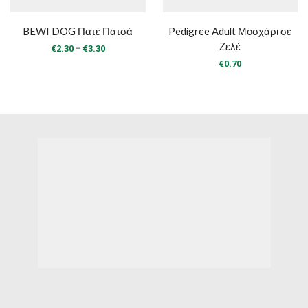
BEWI DOG Πατέ Πατσά
Pedigree Adult Μοσχάρι σε
Ζελέ
Price
–
€
2.30
€
3.30
range:
€
0.70
€2.30
through
€3.30