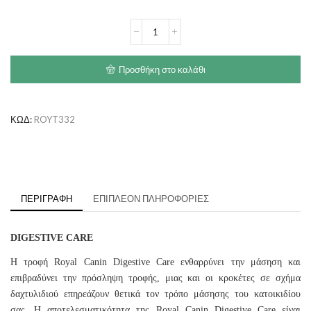
€33.30
ROYAL
CANIN
Digestive
Care
Προσθήκη στο καλάθι
ποσότητα
ΚΩΔ:
ROYT332
ΠΕΡΙΓΡΑΦΉ
ΕΠΙΠΛΈΟΝ ΠΛΗΡΟΦΟΡΊΕΣ
DIGESTIVE CARE
Η τροφή Royal Canin Digestive Care ενθαρρύνει την μάσηση και
επιβραδύνει την πρόσληψη τροφής, μιας και οι κροκέτες σε σχήμα
δαχτυλιδιού επηρεάζουν θετικά τον τρόπο μάσησης του κατοικιδίου
σας. Η αποτελεσματικότητα της Royal Canin Digestive Care είναι