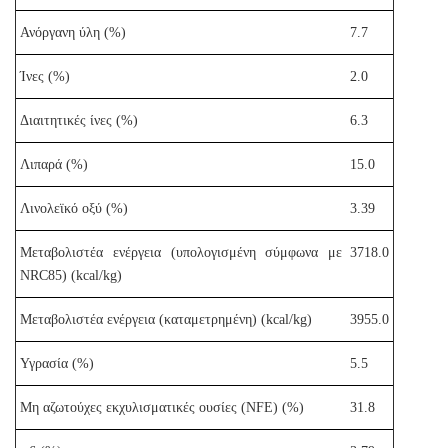
Ανόργανη ύλη (%)
7.7
Ίνες (%)
2.0
Διαιτητικές ίνες (%)
6.3
Λιπαρά (%)
15.0
Λινολεϊκό οξύ (%)
3.39
Μεταβολιστέα ενέργεια (υπολογισμένη σύμφωνα με
3718.0
NRC85) (kcal/kg)
Μεταβολιστέα ενέργεια (καταμετρημένη) (kcal/kg)
3955.0
Υγρασία (%)
5.5
Μη αζωτούχες εκχυλισματικές ουσίες (NFE) (%)
31.8