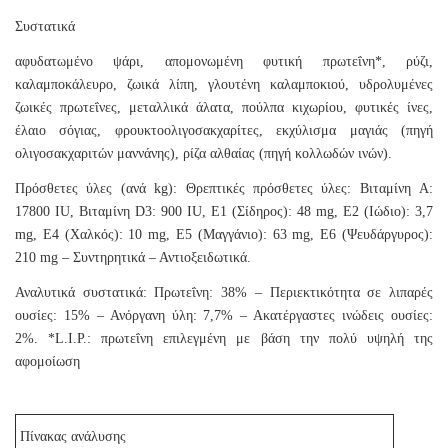
Συστατικά
αφυδατωμένο ψάρι, απομονωμένη φυτική πρωτεΐνη*, ρύζι,
καλαμποκάλευρο, ζωικά λίπη, γλουτένη καλαμποκιού, υδρολυμένες
ζωικές πρωτεΐνες, μεταλλικά άλατα, πούλπα κιχωρίου, φυτικές ίνες,
έλαιο σόγιας, φρουκτοολιγοσακχαρίτες, εκχύλισμα μαγιάς (πηγή
ολιγοσακχαριτών μαννάνης), ρίζα αλθαίας (πηγή κολλωδών ινών).
Πρόσθετες ύλες (ανά kg): Θρεπτικές πρόσθετες ύλες: Βιταμίνη A:
17800 IU, Βιταμίνη D3: 900 IU, E1 (Σίδηρος): 48 mg, E2 (Ιώδιο): 3,7
mg, E4 (Χαλκός): 10 mg, E5 (Μαγγάνιο): 63 mg, E6 (Ψευδάργυρος):
210 mg – Συντηρητικά – Αντιοξειδωτικά.
Αναλυτικά συστατικά: Πρωτεΐνη: 38% – Περιεκτικότητα σε λιπαρές
ουσίες: 15% – Ανόργανη ύλη: 7,7% – Ακατέργαστες ινώδεις ουσίες:
2%. *L.I.P.: πρωτεΐνη επιλεγμένη με βάση την πολύ υψηλή της
αφομοίωση
Πίνακας ανάλυσης