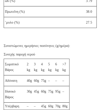
ω6 (%)
3.79
Πρωτεΐνη (%)
38.0
’μυλο (%)
27.5
Συνιστώμενες ημερήσιες ποσότητες (g/ημέρα):
Συνεχής παροχή νερού
Σωματικό
2
3
4
5
6
>7
Βάρος
kg
kg
kg
kg
kg
kg
Αδύνατη
40g
60g
75g
–
–
–
Ιδανικό
30g
45g
60g
75g
95g
–
Βάρος
Υπέρβαρη
–
–
45g
60g
70g
80g