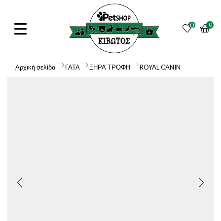
0
0
Αρχική σελίδα
ΓΑΤΑ
ΞΗΡΑ ΤΡΟΦΗ
ROYAL CANIN