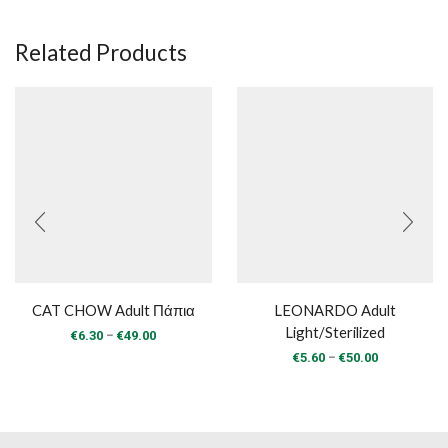
Related Products
CAT CHOW Adult Πάπια
LEONARDO Adult
Light/Sterilized
Price
–
€
6.30
€
49.00
range:
Price
–
€
5.60
€
50.00
€6.30
range:
through
€5.60
€49.00
through
€50.00