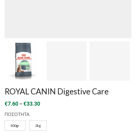
ROYAL CANIN Digestive Care
Price
–
€
7.60
€
33.30
range:
ΠΟΣΟΤΗΤΑ
€7.60
400gr
2kg
through