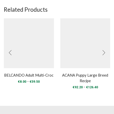
Related Products
BELCANDO Adult Multi-Croc
ACANA Puppy Large Breed
Recipe
Price
–
€
8.00
€
59.50
range:
Price
–
€
92.20
€
126.40
€8.00
range:
through
€92.20
€59.50
through
€126.40