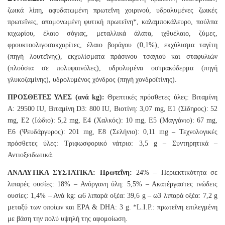
ζωικά λίπη, αφυδατωμένη πρωτεΐνη χοιρινού, υδρολυμένες ζωικές
πρωτεΐνες, απομονωμένη φυτική πρωτεΐνη*, καλαμποκάλευρο, πούλπα
κιχωρίου, έλαιο σόγιας, μεταλλικά άλατα, ιχθυέλαιο, ζύμες,
φρουκτοολιγοσακχαρίτες, έλαιο βοράγου (0,1%), εκχύλισμα ταγίτη
(πηγή λουτεΐνης), εκχυλίσματα πράσινου τσαγιού και σταφυλιών
(πλούσια σε πολυφαινόλες), υδρολυμένα οστρακόδερμα (πηγή
γλυκοζαμίνης), υδρολυμένος χόνδρος (πηγή χονδροϊτίνης).
ΠΡΟΣΘΕΤΕΣ ΥΛΕΣ (ανά kg):
Θρεπτικές πρόσθετες ύλες: Βιταμίνη
A: 29500 IU, Βιταμίνη D3: 800 IU, Βιοτίνη: 3,07 mg, E1 (Σίδηρος): 52
mg, E2 (Ιώδιο): 5,2 mg, E4 (Χαλκός): 10 mg, E5 (Μαγγάνιο): 67 mg,
E6 (Ψευδάργυρος): 201 mg, E8 (Σελήνιο): 0,11 mg – Τεχνολογικές
πρόσθετες ύλες: Τριφωσφορικό νάτριο: 3,5 g – Συντηρητικά –
Αντιοξειδωτικά.
ΑΝΑΛΥΤΙΚΑ ΣΥΣΤΑΤΙΚΑ: Πρωτεΐνη:
24% – Περιεκτικότητα σε
λιπαρές ουσίες: 18% – Ανόργανη ύλη: 5,5% – Ακατέργαστες ινώδεις
ουσίες: 1,4% – Ανά kg: ω6 λιπαρά οξέα: 39,6 g – ω3 λιπαρά οξέα: 7,2 g
μεταξύ των οποίων και EPA & DHA: 3 g. *L.I.P.: πρωτεΐνη επιλεγμένη
με βάση την πολύ υψηλή της αφομοίωση.