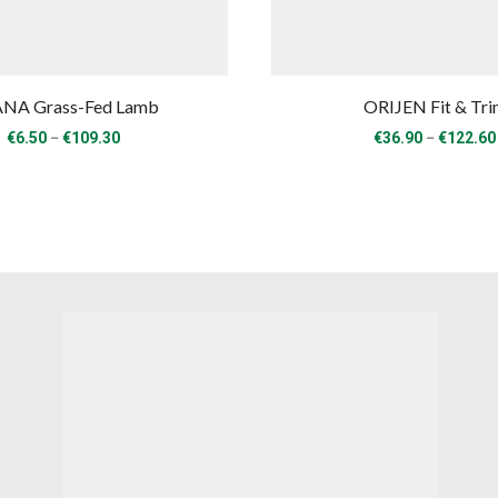
NA Grass-Fed Lamb
ORIJEN Fit & Tr
Price
–
–
€
6.50
€
109.30
€
36.90
€
122.60
range:
€6.50
through
€109.30