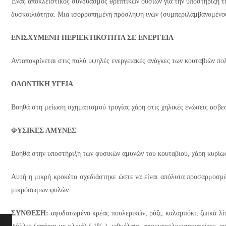
Ένας αποκλειστικός συνδυασμός θρεπτικών ουσιών για την υποστήριξη της
δυσκοιλιότητα. Μια ισορροπημένη πρόσληψη ινών (συμπεριλαμβανομένου 
ΕΝΙΣΧΥΜΕΝΗ ΠΕΡΙΕΚΤΙΚΟΤΗΤΑ ΣΕ ΕΝΕΡΓΕΙΑ
Ανταποκρίνεται στις πολύ υψηλές ενεργειακές ανάγκες των κουταβιών πολ
ΟΔΟΝΤΙΚΗ ΥΓΕΙΑ
Βοηθά στη μείωση σχηματισμού τρυγίας χάρη στις χηλικές ενώσεις ασβε
ΦΥΣΙΚΕΣ ΑΜΥΝΕΣ
Βοηθά στην υποστήριξη των φυσικών αμυνών του κουταβιού, χάρη κυρίως
Αυτή η μικρή κροκέτα σχεδιάστηκε ώστε να είναι απόλυτα προσαρμοσμέ
μικρόσωμων φυλών.
ΣΥΝΘΕΣΗ:
αφυδατωμένο κρέας πουλερικών, ρύζι, καλαμπόκι, ζωικά λί