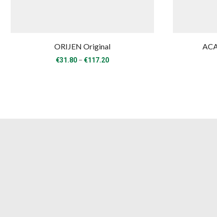
ORIJEN Original
ACA
Price
–
€
31.80
€
117.20
range:
€31.80
through
€117.20