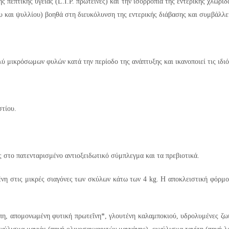
 πεπτικής υγείας (L.I.P. πρωτεΐνες) και την ισορροπία της εντερικής χλωρί
και ψυλλίου) βοηθά στη διευκόλυνση της εντερικής διάβασης και συμβάλλε
ύ μικρόσωμων φυλών κατά την περίοδο της ανάπτυξης και ικανοποιεί τις ιδιό
στίου.
 στο πατενταρισμένο αντιοξειδωτικό σύμπλεγμα και τα πρεβιοτικά.
νη στις μικρές σιαγόνες των σκύλων κάτω των 4 kg. Η αποκλειστική φόρμο
πη, απομονωμένη φυτική πρωτεΐνη*, γλουτένη καλαμποκιού, υδρολυμένες ζωι