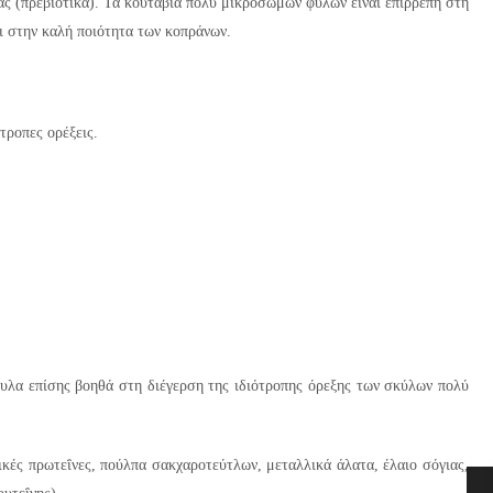
δας (πρεβιοτικά). Τα κουτάβια πολύ μικρόσωμων φυλών είναι επιρρεπή στη
ι στην καλή ποιότητα των κοπράνων.
τροπες ορέξεις.
υλα επίσης βοηθά στη διέγερση της ιδιότροπης όρεξης των σκύλων πολύ
κές πρωτεΐνες, πούλπα σακχαροτεύτλων, μεταλλικά άλατα, έλαιο σόγιας,