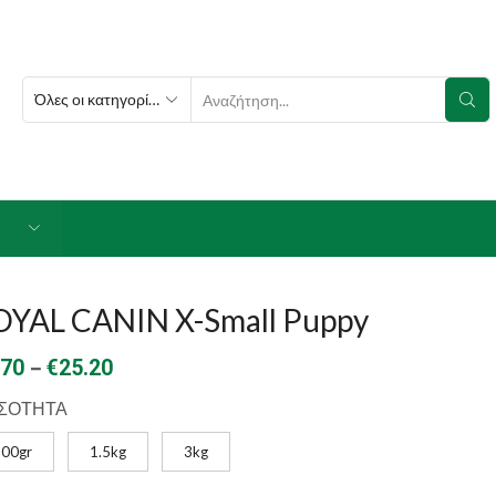
SEARCH
INPUT
OYAL CANIN X-Small Puppy
Price
–
.70
€
25.20
range:
ΣΟΤΗΤΑ
€5.70
500gr
1.5kg
3kg
through