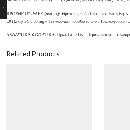
ψύλλιο (σπόροι με φλοιό) ( 1% ), ιχθυέλαιο, φρουκτοολιγοσακχαρίτες, ε
ΠΡΟΣΘΕΤΕΣ ΥΛΕΣ (ανά kg):
Θρεπτικές πρόσθετες ύλες: Βιταμίνη A:
E8 (Σελήνιο): 0,08 mg – Τεχνολογικές πρόσθετες ύλες: Τριφωσφορικό νάτ
ΑΝΑΛΥΤΙΚΑ ΣΥΣΤΑΤΙΚΑ:
Πρωτεΐνη: 31% – Περιεκτικότητα σε λιπαρέ
Related Products