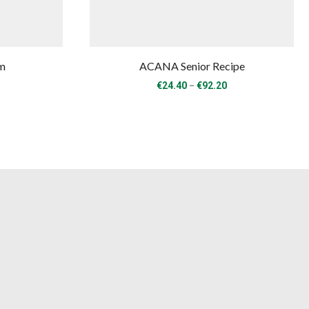
im
ACANA Senior Recipe
Price
Price
–
€
24.40
€
92.20
range:
range:
€36.90
€24.40
through
through
€122.60
€92.20