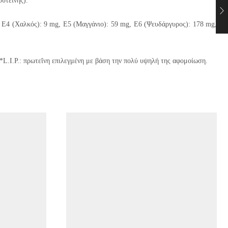
υτεΐνης).
, E4 (Χαλκός): 9 mg, E5 (Μαγγάνιο): 59 mg, E6 (Ψευδάργυρος): 178 mg,
*L.I.P.: πρωτεΐνη επιλεγμένη με βάση την πολύ υψηλή της αφομοίωση.