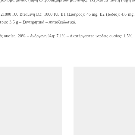
κχύλισμα μαγιάς (πηγή ολιγοσακχαριτών μαννάνης), εκχύλισμα ταγίτη (πηγή λο
 21800 IU, Βιταμίνη D3: 1000 IU, E1 (Σίδηρος): 46 mg, E2 (Ιώδιο): 4,6 mg
ριο: 3,5 g – Συντηρητικά – Αντιοξειδωτικά.
ς ουσίες: 20% – Ανόργανη ύλη: 7,1% – Ακατέργαστες ινώδεις ουσίες: 1,5%. 