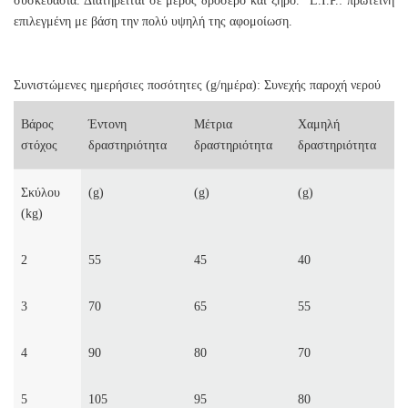
συσκευασία. Διατηρείται σε μέρος δροσερό και ξηρό. *L.I.P.: πρωτεΐνη
επιλεγμένη με βάση την πολύ υψηλή της αφομοίωση.
Συνιστώμενες ημερήσιες ποσότητες (g/ημέρα): Συνεχής παροχή νερού
Βάρος
Έντονη
Μέτρια
Χαμηλή
στόχος
δραστηριότητα
δραστηριότητα
δραστηριότητα
Σκύλου
(g)
(g)
(g)
(kg)
2
55
45
40
3
70
65
55
4
90
80
70
5
105
95
80