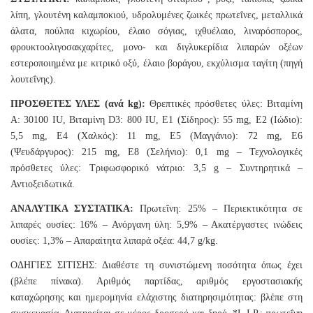
λίπη, γλουτένη καλαμποκιού, υδρολυμένες ζωικές πρωτεΐνες, μεταλλικά
άλατα, πούλπα κιχωρίου, έλαιο σόγιας, ιχθυέλαιο, λιναρόσπορος,
φρουκτοολιγοσακχαρίτες, μονο- και διγλυκερίδια λιπαρών οξέων
εστεροποιημένα με κιτρικό οξύ, έλαιο βοράγου, εκχύλισμα ταγίτη (πηγή
λουτεΐνης).
ΠΡΟΣΘΕΤΕΣ ΥΛΕΣ (ανά kg):
Θρεπτικές πρόσθετες ύλες: Βιταμίνη
A: 30100 IU, Βιταμίνη D3: 800 IU, E1 (Σίδηρος): 55 mg, E2 (Ιώδιο):
5,5 mg, E4 (Χαλκός): 11 mg, E5 (Μαγγάνιο): 72 mg, E6
(Ψευδάργυρος): 215 mg, E8 (Σελήνιο): 0,1 mg – Τεχνολογικές
πρόσθετες ύλες: Τριφωσφορικό νάτριο: 3,5 g – Συντηρητικά –
Αντιοξειδωτικά.
ΑΝΑΛΥΤΙΚΑ ΣΥΣΤΑΤΙΚΑ:
Πρωτεΐνη: 25% – Περιεκτικότητα σε
λιπαρές ουσίες: 16% – Ανόργανη ύλη: 5,9% – Ακατέργαστες ινώδεις
ουσίες: 1,3% – Απαραίτητα λιπαρά οξέα: 44,7 g/kg.
ΟΔΗΓΙΕΣ ΣΙΤΙΣΗΣ: Διαθέστε τη συνιστώμενη ποσότητα όπως έχει
(βλέπε πίνακα). Αριθμός παρτίδας, αριθμός εργοστασιακής
καταχώρησης και ημερομηνία ελάχιστης διατηρησιμότητας: βλέπε στη