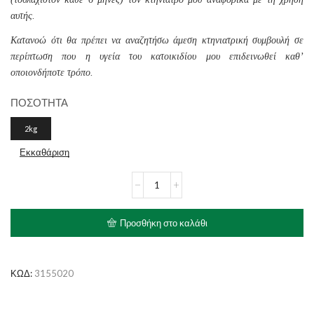
αυτής.
Κατανοώ ότι θα πρέπει να αναζητήσω άμεση κτηνιατρική συμβουλή σε
περίπτωση που η υγεία του κατοικιδίου μου επιδεινωθεί καθ’
οποιονδήποτε τρόπο.
ΠΟΣΟΤΗΤΑ
2kg
Εκκαθάριση
ROYAL
CANIN
Skin
Care
Προσθήκη στο καλάθι
Adult
Small
Dog
ποσότητα
ΚΩΔ:
3155020