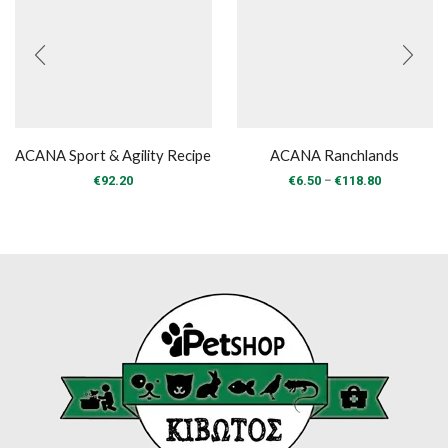
ACANA Sport & Agility Recipe
ACANA Ranchlands
Price
–
€
92.20
€
6.50
€
118.80
range:
€6.50
through
€118.80