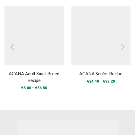
ACANA Adult Small Breed
ACANA Senior Recipe
Recipe
Price
–
€
24.40
€
92.20
range:
Price
–
€
5.00
€
56.50
€24.40
range:
through
€5.00
€92.20
through
€56.50