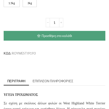
1.5kg
3kg
through
€26.60
ROYAL
CANIN
West
Highland
Προσθήκη στο καλάθι
White
Terrier
Adult
ποσότητα
ΚΩΔ:
ROYWESTI9193
ΠΕΡΙΓΡΑΦΉ
ΕΠΙΠΛΈΟΝ ΠΛΗΡΟΦΟΡΊΕΣ
ΥΓΕΙΑ ΤΡΙΧΩΜΑΤΟΣ
Σε σχέση με σκύλους άλλων φυλών οι West Highland White Terrier
έχουν τραχύ τρίχωμα και ευαίσθητο δέρμα. Η φόρμουλα αυτή περιέχει