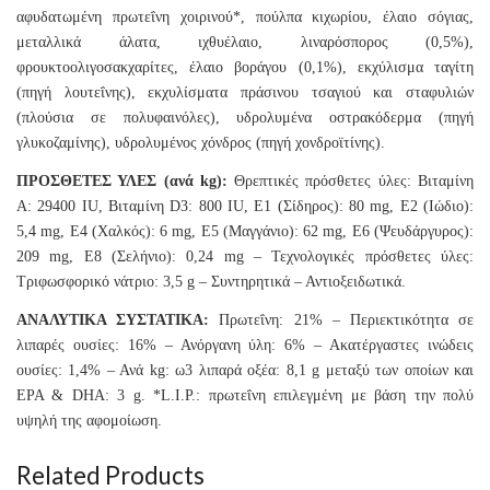
αφυδατωμένη πρωτεΐνη χοιρινού*, πούλπα κιχωρίου, έλαιο σόγιας,
μεταλλικά άλατα, ιχθυέλαιο, λιναρόσπορος (0,5%),
φρουκτοολιγοσακχαρίτες, έλαιο βοράγου (0,1%), εκχύλισμα ταγίτη
(πηγή λουτεΐνης), εκχυλίσματα πράσινου τσαγιού και σταφυλιών
(πλούσια σε πολυφαινόλες), υδρολυμένα οστρακόδερμα (πηγή
γλυκοζαμίνης), υδρολυμένος χόνδρος (πηγή χονδροϊτίνης).
ΠΡΟΣΘΕΤΕΣ ΥΛΕΣ (ανά kg):
Θρεπτικές πρόσθετες ύλες: Βιταμίνη
A: 29400 IU, Βιταμίνη D3: 800 IU, E1 (Σίδηρος): 80 mg, E2 (Ιώδιο):
5,4 mg, E4 (Χαλκός): 6 mg, E5 (Μαγγάνιο): 62 mg, E6 (Ψευδάργυρος):
209 mg, E8 (Σελήνιο): 0,24 mg – Τεχνολογικές πρόσθετες ύλες:
Τριφωσφορικό νάτριο: 3,5 g – Συντηρητικά – Αντιοξειδωτικά.
ΑΝΑΛΥΤΙΚΑ ΣΥΣΤΑΤΙΚΑ:
Πρωτεΐνη: 21% – Περιεκτικότητα σε
λιπαρές ουσίες: 16% – Ανόργανη ύλη: 6% – Ακατέργαστες ινώδεις
ουσίες: 1,4% – Ανά kg: ω3 λιπαρά οξέα: 8,1 g μεταξύ των οποίων και
EPA & DHA: 3 g. *L.I.P.: πρωτεΐνη επιλεγμένη με βάση την πολύ
υψηλή της αφομοίωση.
Related Products