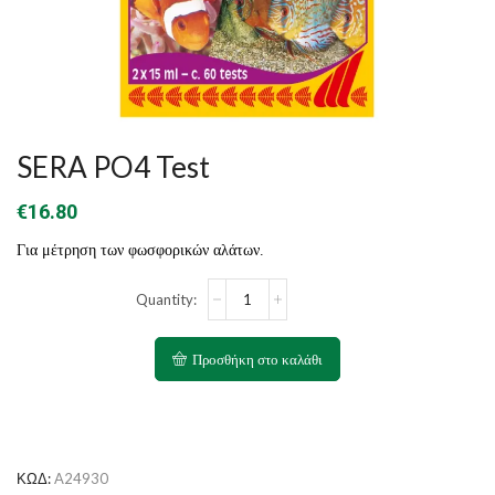
SERA PO4 Test
€
16.80
Για μέτρηση των φωσφορικών αλάτων.
SERA
PO4
Test
ποσότητα
Προσθήκη στο καλάθι
ΚΩΔ:
A24930