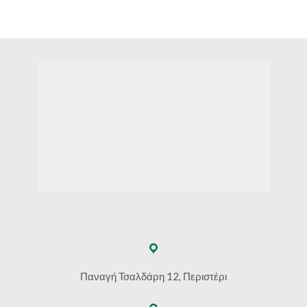
€7.90
€3.30
through
through
€18.20
€19.50
Παναγή Τσαλδάρη 12, Περιστέρι