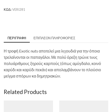
ΚΩΔ:
VERI281
ΠΕΡΙΓΡΑΦΉ
ΕΠΙΠΛΈΟΝ ΠΛΗΡΟΦΟΡΊΕΣ
Η τροφή Exotic nuts αποτελεί μια λιχουδιά για την όποια
τρελαίνονται οι παπαγάλοι. Με πολύ όρεξη τρώνε τoυς
πολυάριθμους ξηρούς καρπούς (όπως αμύγδαλο, κοινό
καρύδι και καρύδι πεκάν) και απολαμβάνουν το πλούσιο
μείγμα σπόρων κα δημητριακών.
Related Products