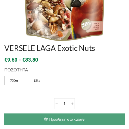
VERSELE LAGA Exotic Nuts
Price
–
€
9.60
€
83.80
range:
ΠΟΣΟΤΗΤΑ
€9.60
750gr
15kg
through
€83.80
VERSELE
LAGA
Exotic
Nuts
Προσθήκη στο καλάθι
ποσότητα