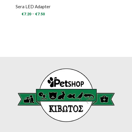
Sera LED Adapter
Price
–
€
7.20
€
7.50
range:
€7.20
through
€7.50