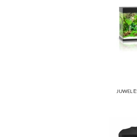
JUWEL Εν