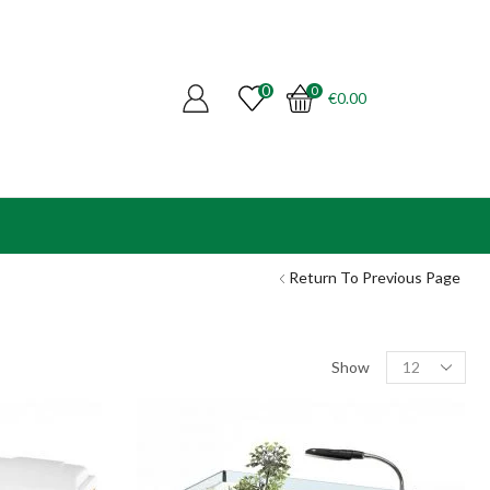
0
0
€
0.00
Return To Previous Page
Products
Show
per
page