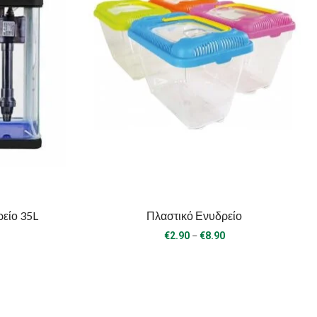
είο 35L
Πλαστικό Ενυδρείο
Price
–
€
2.90
€
8.90
range:
€2.90
through
€8.90