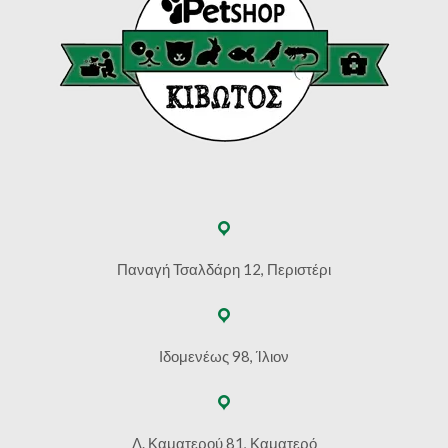
Παναγή Τσαλδάρη 12, Περιστέρι
Ιδομενέως 98, Ίλιον
Λ. Καματερού 81, Καματερό