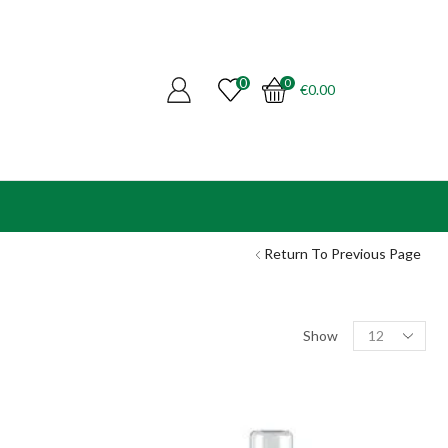
0
0
€
0.00
Return To Previous Page
Products
Show
per
page