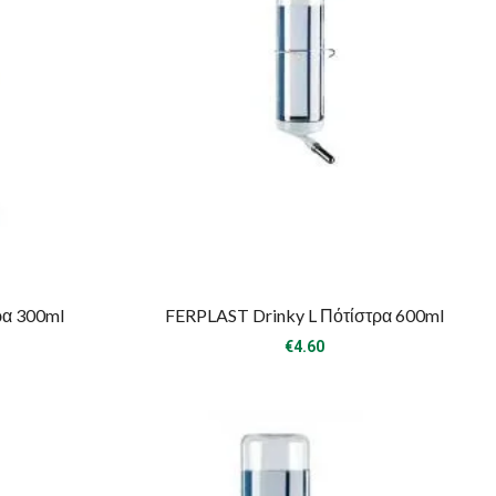
τρα 300ml
FERPLAST Drinky L Πότίστρα 600ml
€
4.60