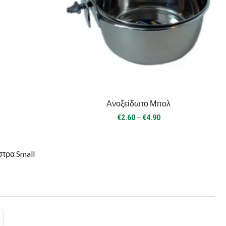
Ανοξείδωτο Μπολ
Price
–
€
2.60
€
4.90
range:
€2.60
through
τρα Small
€4.90