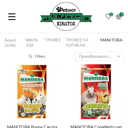
0
0
MANITOBA
Αρχική
ΜΙΚΡΑ
ΤΡΟΦΕΣ
ΤΡΟΦΕΣ ΓΙΑ
Σελίδα
ΖΩΑ
ΚΟΥΝΕΛΙΑ
Filters
MANITOBA Bunny Carota
MANITOBA Coniglietto για