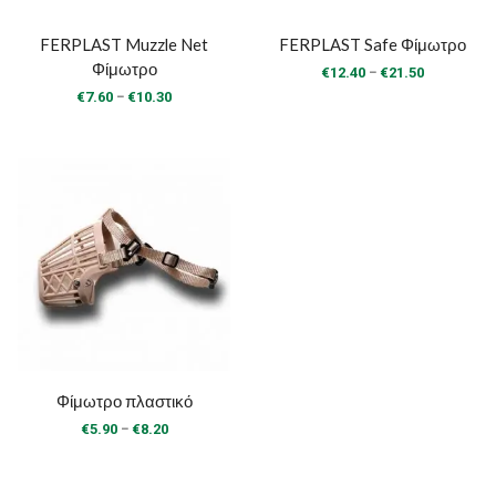
FERPLAST Muzzle Net
FERPLAST Safe Φίμωτρο
Φίμωτρο
Price
–
€
12.40
€
21.50
range:
Price
–
€
7.60
€
10.30
€12.40
range:
through
€7.60
€21.50
through
€10.30
Φίμωτρο πλαστικό
Price
–
€
5.90
€
8.20
range:
€5.90
through