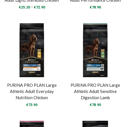
Adult Light/Sterilized Chicken
Adult Performance Chicken
Price
–
€
25.20
€
72.90
€
78.90
range:
€25.20
through
€72.90
PURINA PRO PLAN Large
PURINA PRO PLAN Large
Athletic Adult Everyday
Athletic Adult Sensitive
Nutrition Chicken
Digestion Lamb
€
73.90
€
78.90