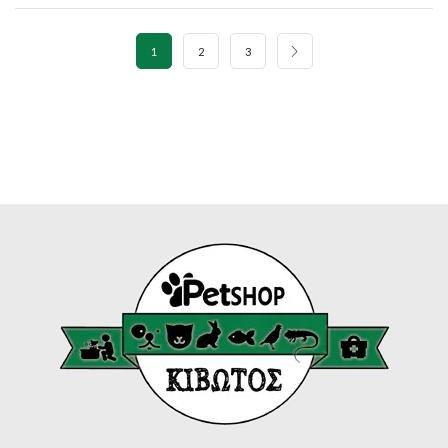
through
€78.90
1
2
3