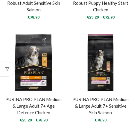
Robust Adult Sensitive Skin
Robust Puppy Healthy Start
Salmon
Chicken
Price
–
€
78.90
€
25.20
€
72.90
range:
€25.20
through
€72.90
PURINA PRO PLAN Medium
PURINA PRO PLAN Medium
& Large Adult 7+ Age
& Large Adult 7+ Sensitive
Defence Chicken
Skin Salmon
Price
–
€
25.20
€
78.90
€
78.90
range:
€25.20