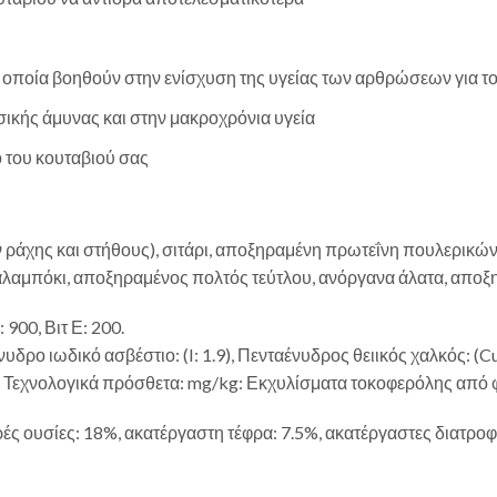
οποία βοηθούν στην ενίσχυση της υγείας των αρθρώσεων για το
ικής άμυνας και στην μακροχρόνια υγεία
 του κουταβιού σας
χης και στήθους), σιτάρι, αποξηραμένη πρωτεΐνη πουλερικών, ρ
καλαμπόκι, αποξηραμένος πολτός τεύτλου, ανόργανα άλατα, αποξ
 900, Βιτ Ε: 200.
νυδρο ιωδικό ασβέστιο: (I: 1.9), Πενταένυδρος θειικός χαλκός: (
3). Τεχνολογικά πρόσθετα: mg/kg: Εκχυλίσματα τοκοφερόλης από φ
ς ουσίες: 18%, ακατέργαστη τέφρα: 7.5%, ακατέργαστες διατροφικ