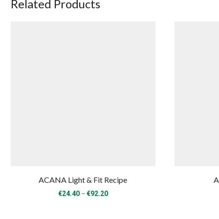
Related Products
ACANA Light & Fit Recipe
A
Price
–
€
24.40
€
92.20
range:
€24.40