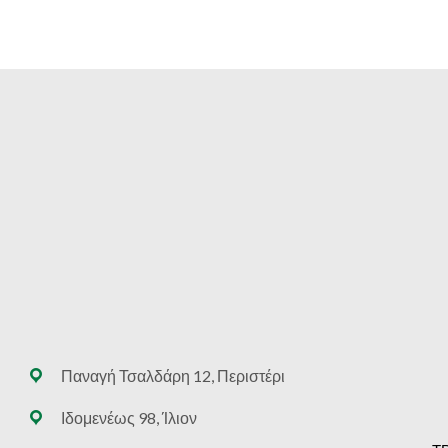
through
€92.20
Παναγή Τσαλδάρη 12, Περιστέρι
Ιδομενέως 98, Ίλιον