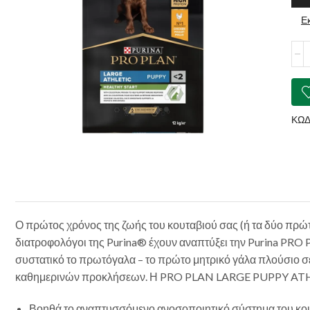
Ε
PUR
PR
PLA
Larg
Athl
Pup
ΚΩΔ
Heal
Star
Chi
ποσ
Ο πρώτος χρόνος της ζωής του κουταβιού σας (ή τα δύο πρώτα
διατροφολόγοι της Purina® έχουν αναπτύξει την Purina PR
συστατικό το πρωτόγαλα – το πρώτο μητρικό γάλα πλούσιο 
καθημερινών προκλήσεων. Η PRO PLAN LARGE PUPPY ATHLETI
Βοηθά το αναπτυσσόμενο ανοσοποιητικό σύστημα του κου