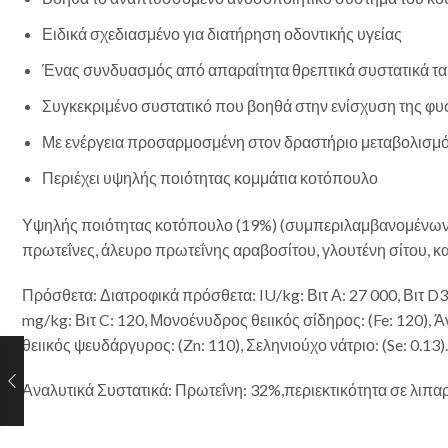
Ειδικά σχεδιασμένο για διατήρηση οδοντικής υγείας
Ένας συνδυασμός από απαραίτητα θρεπτικά συστατικά τα 
Συγκεκριμένο συστατικό που βοηθά στην ενίσχυση της φυσ
Με ενέργεια προσαρμοσμένη στον δραστήριο μεταβολισμό
Περιέχει υψηλής ποιότητας κομμάτια κοτόπουλο
Υψηλής ποιότητας κοτόπουλο (19%) (συμπεριλαμβανομένων ρά
πρωτεΐνες, άλευρο πρωτεΐνης αραβοσίτου, γλουτένη σίτου, 
Πρόσθετα: Διατροφικά πρόσθετα: IU/kg: Βιτ Α: 27 000, Βιτ D3:
mg/kg: Βιτ C: 120, Μονοένυδρος θειικός σίδηρος: (Fe: 120), Ά
θειικός ψευδάργυρος: (Zn: 110), Σεληνιούχο νάτριο: (Se: 0.1
Αναλυτικά Συστατικά: Πρωτεΐνη: 32%,περιεκτικότητα σε λιπαρέ