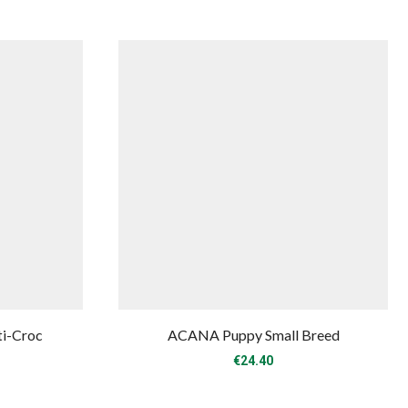
i-Croc
ACANA Puppy Small Breed
rice
€
24.40
ange:
8.00