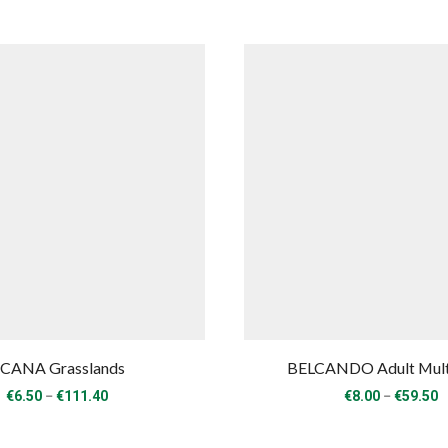
CANA Grasslands
BELCANDO Adult Mult
Price
P
–
–
€
6.50
€
111.40
€
8.00
€
59.50
range:
r
€6.50
€