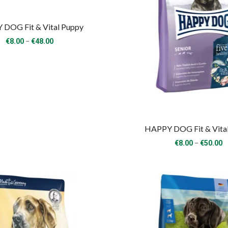
DOG Fit & Vital Puppy
Price
–
€
8.00
€
48.00
range:
€8.00
through
€48.00
HAPPY DOG Fit & Vital
P
–
€
8.00
€
50.00
r
€
t
€