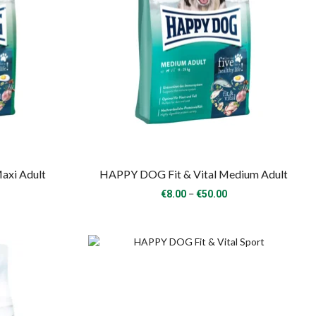
axi Adult
HAPPY DOG Fit & Vital Medium Adult
rice
Price
–
€
8.00
€
50.00
ange:
range:
8.00
€8.00
hrough
through
57.00
€50.00