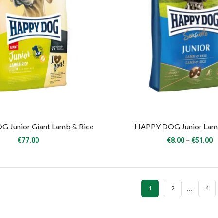
 Junior Giant Lamb & Rice
HAPPY DOG Junior Lamb
P
–
€
77.00
€
8.00
€
51.00
r
€
t
€
…
1
2
4