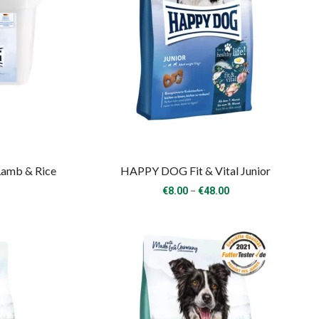
amb & Rice
HAPPY DOG Fit & Vital Junior
Price
–
€
8.00
€
48.00
range:
€8.00
through
€48.00