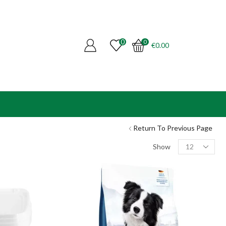
0
0
€
0.00
Return To Previous Page
Products
Show
per
page