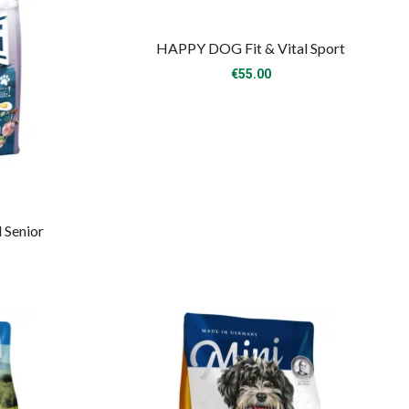
HAPPY DOG Fit & Vital Sport
€
55.00
 Senior
rice
ange:
8.00
hrough
50.00