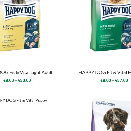
G Fit & Vital Light Adult
HAPPY DOG Fit & Vital M
Price
P
–
–
€
8.00
€
50.00
€
8.00
€
57.00
range:
r
€8.00
€
through
t
€50.00
€