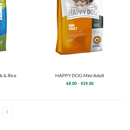
 & Rice
HAPPY DOG Mini Adult
rice
Price
–
€
8.00
€
39.00
ange:
range:
8.00
€8.00
hrough
through
51.00
€39.00