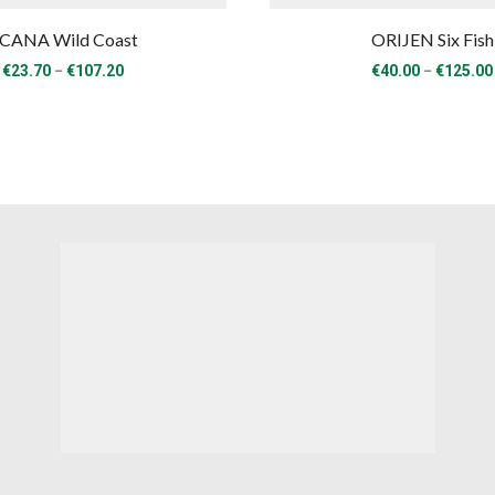
CANA Wild Coast
ORIJEN Six Fish
Price
–
–
€
23.70
€
107.20
€
40.00
€
125.00
range:
€23.70
through
€107.20