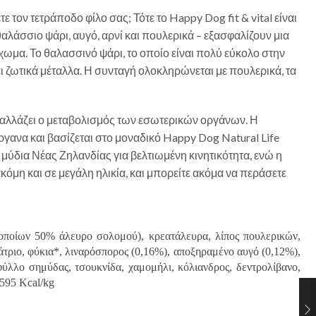
τον τετράποδο φίλο σας; Τότε το Happy Dog fit & vital είναι
θαλάσσιο ψάρι, αυγό, αρνί και πουλερικά – εξασφαλίζουν μια
ίχωμα. Το θαλασσινό ψάρι, το οποίο είναι πολύ εύκολο στην
ι ζωτικά μέταλλα. Η συνταγή ολοκληρώνεται με πουλερικά, τα
ας αλλάζει ο μεταβολισμός των εσωτερικών οργάνων. Η
όργανα και βασίζεται στο μοναδικό Happy Dog Natural Life
μύδια Νέας Ζηλανδίας για βελτιωμένη κινητικότητα, ενώ η
ακόμη και σε μεγάλη ηλικία, και μπορείτε ακόμα να περάσετε
 οποίων 50% άλευρο σολομού), κρεατάλευρα, λίπος πουλερικών,
άτριο, φύκια*, λιναρόσπορος (0,16%), αποξηραμένο αυγό (0,12%),
 φύλλο σημύδας, τσουκνίδα, χαμομήλι, κόλιανδρος, δεντρολίβανο,
3595 Kcal/kg