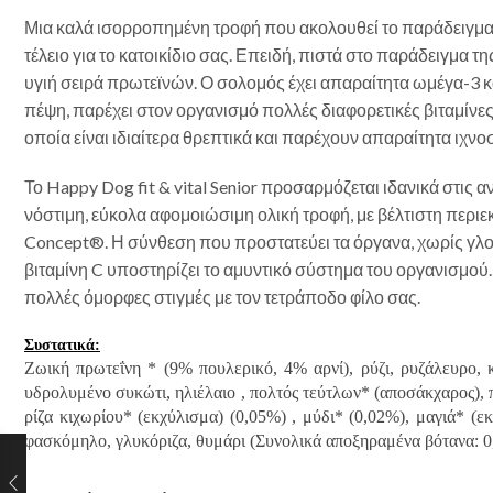
Μια καλά ισορροπημένη τροφή που ακολουθεί το παράδειγμα της
τέλειο για το κατοικίδιο σας. Επειδή, πιστά στο παράδειγμα 
υγιή σειρά πρωτεϊνών. Ο σολομός έχει απαραίτητα ωμέγα-3 και
πέψη, παρέχει στον οργανισμό πολλές διαφορετικές βιταμίνες
οποία είναι ιδιαίτερα θρεπτικά και παρέχουν απαραίτητα ιχνοσ
Το Happy Dog fit & vital Senior προσαρμόζεται ιδανικά στις
νόστιμη, εύκολα αφομοιώσιμη ολική τροφή, με βέλτιστη περιεκ
Concept®. Η σύνθεση που προστατεύει τα όργανα, χωρίς γλουτ
βιταμίνη C υποστηρίζει το αμυντικό σύστημα του οργανισμού. Μ
πολλές όμορφες στιγμές με τον τετράποδο φίλο σας.
Συστατικά:
Ζωική πρωτεΐνη * (9% πουλερικό, 4% αρνί), ρύζι, ρυζάλευρο,
υδρολυμένο συκώτι, ηλιέλαιο , πολτός τεύτλων* (αποσάκχαρος), 
ρίζα κιχωρίου* (εκχύλισμα) (0,05%) , μύδι* (0,02%), μαγιά* (ε
φασκόμηλο, γλυκόριζα, θυμάρι (Συνολικά αποξηραμένα βότανα: 0