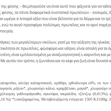
 φύσης – θα μπορούσε να είναι αυτό που ψάχνετε για να ταΐσετε 
της φύσης, τα πέντε διαφορετικά συστατικά πρωτεϊνών – σολομός, 
 ωμέγα-6 λιπαρά οξέα που είναι βέλτιστα για το δέρμα και το τρ
, ενώ το αυγό προσφέρει πολύτιμες πρωτεΐνες και το αρνί παρέχε
τοιχεία.
 ανάγκες των μεγαλύτερων σκύλων, γιατί με την αύξηση της ηλικί
τικότητα σε πρωτεΐνες, φώσφορο και νάτριο, είναι απαλή για τα 
ένη, είναι εμπλουτισμένη με αναζωογονητική L-καρνιτίνη και με 
ε αυτόν τον τρόπο, η ζωντάνια και το κέφι για ζωή είναι δυνατά 
 καλαμπόκι, αλεύρι καλαμποκιού, κριθάρι, ιχθυάλευρα (4%, εκ των
πυρηνός μήλου*, χλωριούχο κάλιο, κραμβέλαιο, μαγιά*, χλωριούχο ν
κχύλισμα), γαϊδουράγκαθο, αγκινάρα, πικραλίδα, τζίντζερ (0,013%),
,16 %); *) αποξηραμένος. Μεταβολιζόμενη ενέργεια: 1505 KJ/100g; 