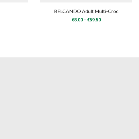
BELCANDO Adult Multi-Croc
Price
Price
–
€
8.00
€
59.50
range:
range:
€40.00
€8.00
through
through
€125.00
€59.50