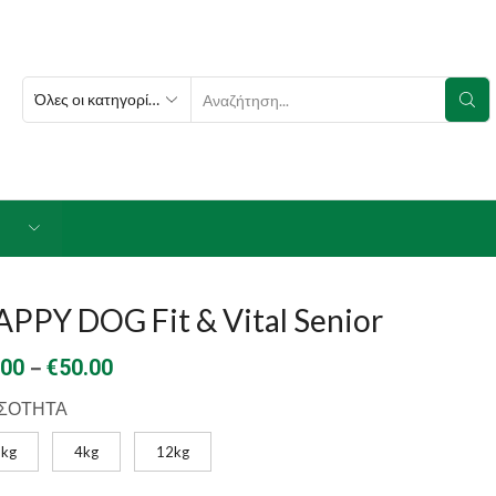
SEARCH
INPUT
PPY DOG Fit & Vital Senior
Price
–
.00
€
50.00
range:
ΣΟΤΗΤΑ
€8.00
1kg
4kg
12kg
through