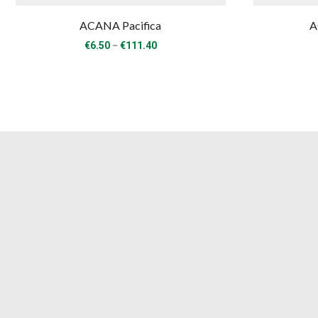
ACANA Pacifica
A
Price
–
€
6.50
€
111.40
range:
€6.50
through
€111.40