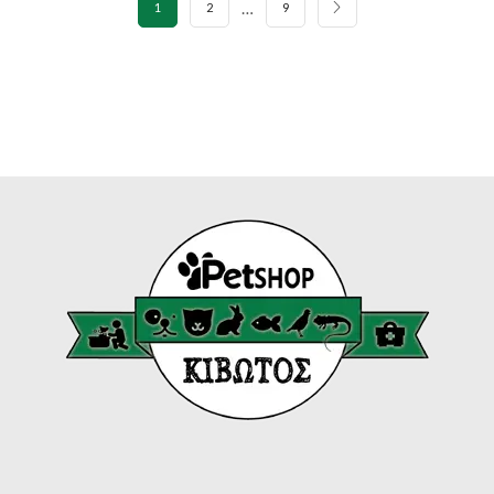
…
1
2
9