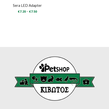
Sera LED Adapter
Price
–
€
7.20
€
7.50
range:
€7.20
through
€7.50