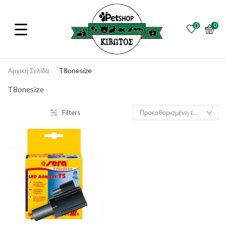
0
0
T8onesize
Αρχική Σελίδα
T8onesize
Filters