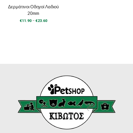
Δερμάτινοι Οδηγοί Λαδιού
20mm
Price
–
€
11.90
€
23.60
range:
€11.90
through
€23.60