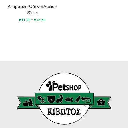
Δερμάτινοι Οδηγοί Λαδιού
20mm
Price
–
€
11.90
€
23.60
range:
€11.90
through
€23.60