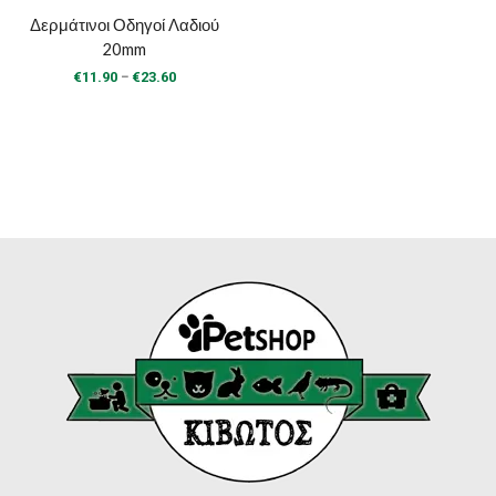
Δερμάτινοι Οδηγοί Λαδιού
20mm
Price
–
€
11.90
€
23.60
range:
€11.90
through
€23.60