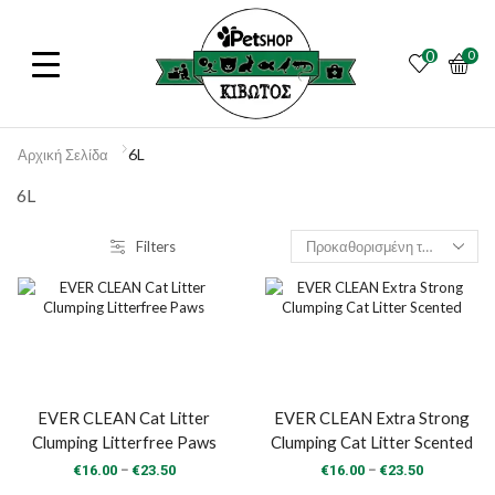
0
0
6L
Αρχική Σελίδα
6L
Filters
EVER CLEAN Cat Litter
EVER CLEAN Extra Strong
Clumping Litterfree Paws
Clumping Cat Litter Scented
Price
Price
–
–
€
16.00
€
23.50
€
16.00
€
23.50
range:
range: