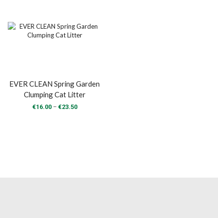
range:
range:
€16.00
€16.00
through
through
€23.50
€23.50
EVER CLEAN Spring Garden
Clumping Cat Litter
Price
–
€
16.00
€
23.50
range:
€16.00
through
€23.50