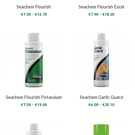
Seachem Flourish
Seachem Flourish Excel
Price
Price
–
–
€
7.30
€
16.70
€
7.90
€
18.20
range:
range:
€7.30
€7.90
through
through
€16.70
€18.20
Seachem Flourish Potassium
Seachem Garlic Guard
Price
Price
–
–
€
7.30
€
19.00
€
6.00
€
20.10
range:
range:
€7.30
€6.00
through
through
€19.00
€20.10