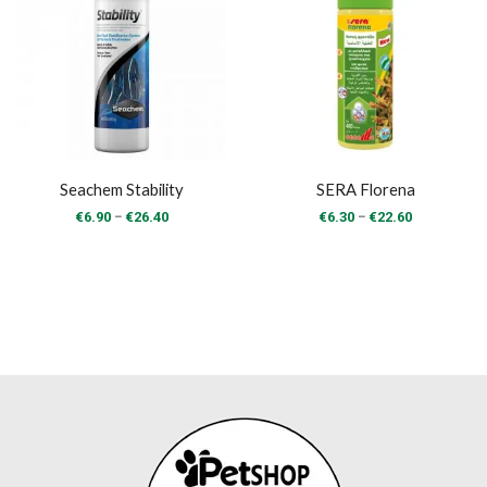
Seachem Stability
SERA Florena
Price
Price
–
–
€
6.90
€
26.40
€
6.30
€
22.60
range:
range:
€6.90
€6.30
through
through
€26.40
€22.60