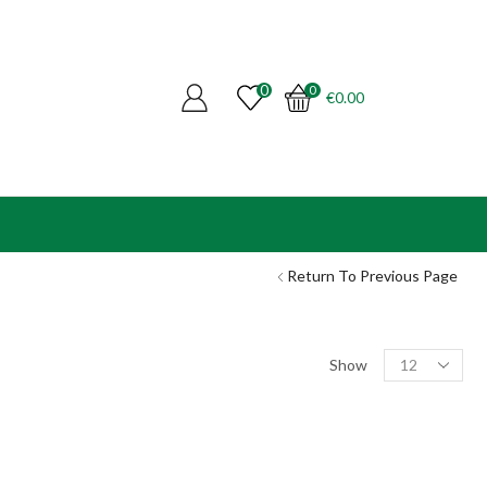
0
0
€
0.00
Return To Previous Page
Products
Show
per
page