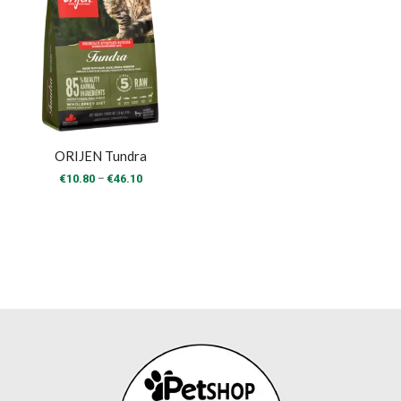
ORIJEN Tundra
Price
–
€
10.80
€
46.10
range:
€10.80
through
€46.10