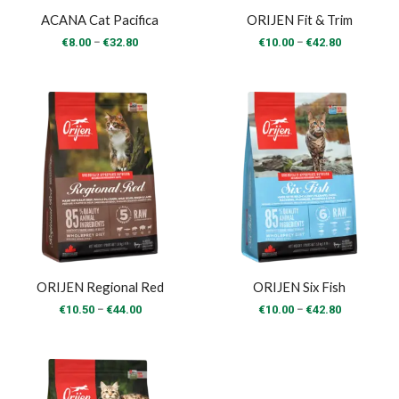
ACANA Cat Pacifica
ORIJEN Fit & Trim
Price
Price
–
–
€
8.00
€
32.80
€
10.00
€
42.80
range:
range:
€8.00
€10.00
through
through
€32.80
€42.80
ORIJEN Regional Red
ORIJEN Six Fish
Price
Price
–
–
€
10.50
€
44.00
€
10.00
€
42.80
range:
range:
€10.50
€10.00
through
through
€44.00
€42.80