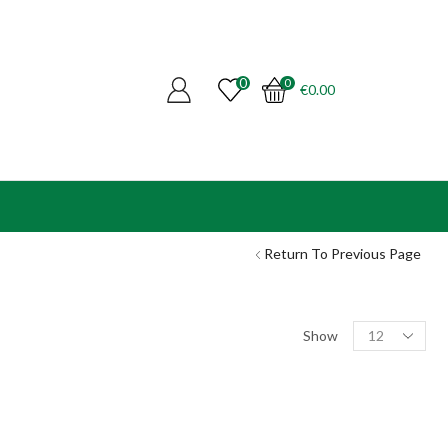
0
0
€
0.00
Return To Previous Page
Products
Show
per
page