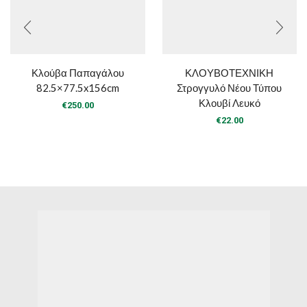
Κλούβα Παπαγάλου
ΚΛΟΥΒΟΤΕΧΝΙΚΗ
82.5×77.5x156cm
Στρογγυλό Νέου Τύπου
Κλουβί Λευκό
€
250.00
€
22.00