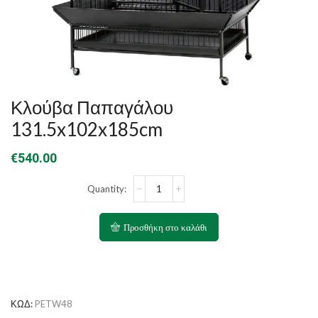
Κλούβα Παπαγάλου
131.5x102x185cm
€
540.00
Κλούβα
Παπαγάλου
131.5x102x185cm
ποσότητα
Προσθήκη στο καλάθι
ΚΩΔ:
PETW48